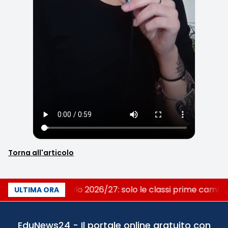
Torna all'articolo
Nuovo curricolo 2026/27: solo le classi prime camb
ULTIMA ORA
EduNews24 - Il portale online gratuito con