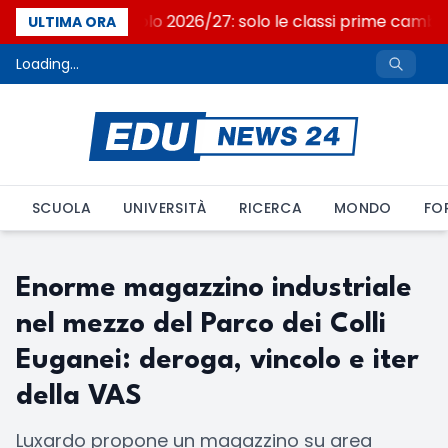
Nuovo curricolo 2026/27: solo le classi prime camb
ULTIMA ORA
Loading...
SCUOLA
UNIVERSITÀ
RICERCA
MONDO
FO
Enorme magazzino industriale
nel mezzo del Parco dei Colli
Euganei: deroga, vincolo e iter
della VAS
Luxardo propone un magazzino su area