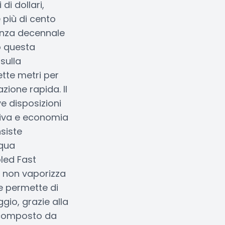
di dollari,
 più di cento
ienza decennale
o questa
sulla
ette metri per
azione rapida. Il
ve disposizioni
ssiva e economia
siste
cqua
oled Fast
e non vaporizza
e permette di
gio, grazie alla
, composto da