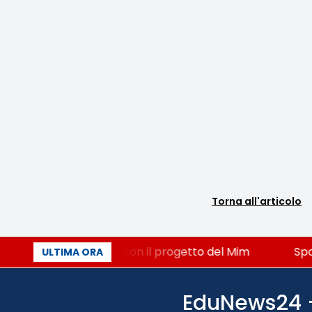
Torna all'articolo
iniato, STEM a Lerici con il progetto del Mim
Spara
ULTIMA ORA
EduNews24 - 