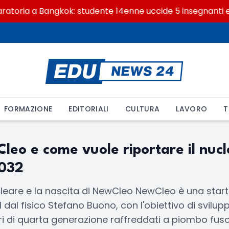
toria a Bangkok: studente 14enne uccide 5 insegnanti e i 
FORMAZIONE
EDITORIALI
CULTURA
LAVORO
T
leo e come vuole riportare il nucl
2032
leare e la nascita di NewCleo NewCleo è una start
 dal fisico Stefano Buono, con l'obiettivo di svilup
i di quarta generazione raffreddati a piombo fuso