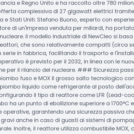
 Francia e Regno Unito e ha raccolto oltre 780 milioni 
ferta complessiva di 27 gigawatt elettrici tramite
pa e Stati Uniti. Stefano Buono, esperto con esper
tore di un'impresa venduta per miliardi, ha portat
nucleare. Il modello industriale di NewCleo si basa 
eattori, che sono relativamente compatti (circa s
 serie in fabbrica, facilitando il trasporto e l'install
perativo è previsto per il 2032, in linea con le nuo
ne per il rilancio del nucleare. ### Sicurezza pa
 piombo fuso e MOX Il grosso salto tecnologico con
l piombo liquido come refrigerante al posto dell'a
onfigurando il tipo di reattore come LFR (Lead-co
mbo ha un punto di ebollizione superiore a 1700°C 
e operative, garantendo una sicurezza passiva ch
i gravi anche in caso di guasti ai sistemi di pompag
ale. Inoltre, il reattore utilizza combustibile MOX