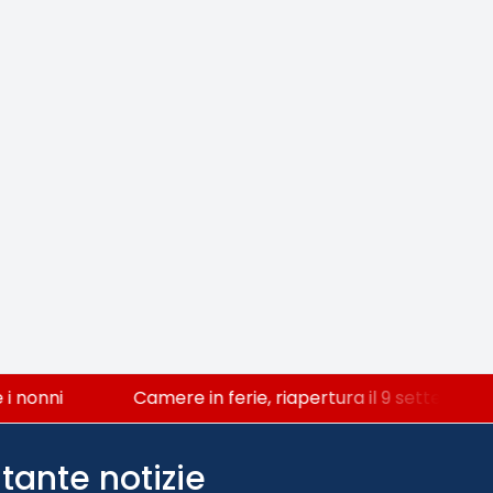
nonni
Camere in ferie, riapertura il 9 settembre tr
tante notizie