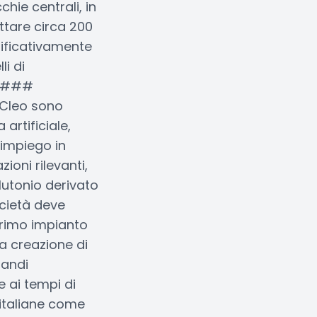
chie centrali, in
ttare circa 200
nificativamente
li di
a. ###
ewCleo sono
artificiale,
'impiego in
ioni rilevanti,
lutonio derivato
ocietà deve
 primo impianto
la creazione di
randi
 ai tempi di
e italiane come