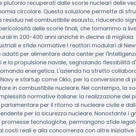
e plutonio recuperati dalle scorie nucleari delle vec
nomia circolare. Questa soluzione permette di sfru
ia residua nel combustibile esausto, riducendo sig
pericolosità delle scorie finali, che tornammo a livel
turali in 200-400 anni anziché in decine di migliai
ustriali e sfide normative I reattori modulari di N
adatti per alimentare data center per l'intelligenza 
i e la propulsione navale, segnalando flessibilità d
domanda energetica. L'azienda ha stretto collaboraz
Navy e startup come Oklo, per la conversione di p
tare in combustibile nucleare. Nel contempo, la s
mplessità normative italiane: la realizzazione del
 parlamentare per il ritorno al nucleare civile e dal
pendente per la sicurezza nucleare. Nonostante i g
le promesse tecnologiche, permangono sfide legate
ai costi reali e alla concorrenza con altre iniziativ