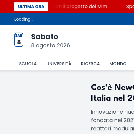
iniato, STEM a Lerici con il progetto del Mim
Spara
ULTIMA ORA
Loading...
Sabato
SAB
8
8 agosto 2026
SCUOLA
UNIVERSITÀ
RICERCA
MONDO
Cos'è NewC
Italia nel 
Innovazione nuc
fondata nel 2021
reattori modular