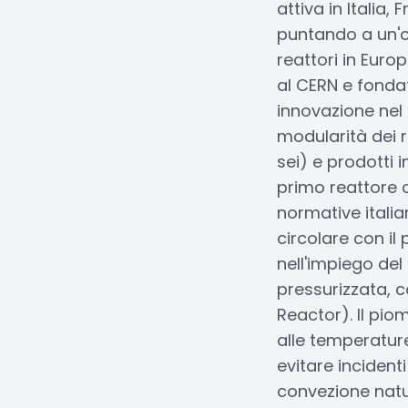
attiva in Italia,
puntando a un'of
reattori in Euro
al CERN e fonda
innovazione nel 
modularità dei r
sei) e prodotti in
primo reattore o
normative italia
circolare con il
nell'impiego de
pressurizzata, c
Reactor). Il pio
alle temperatur
evitare incident
convezione natur