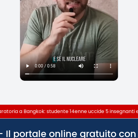
toria a Bangkok: studente 14enne uccide 5 insegnanti e i 
Il portale online gratuito con 