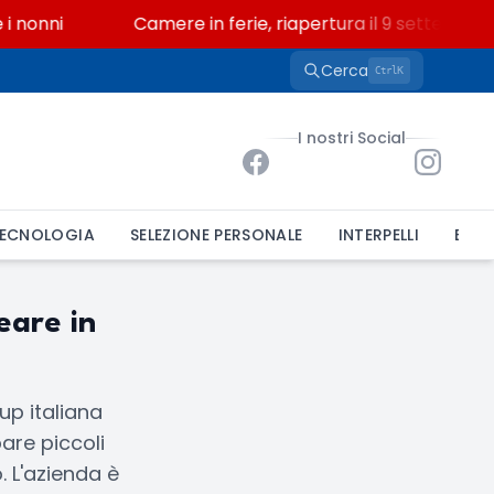
nonni
Camere in ferie, riapertura il 9 settembre tr
Cerca
K
Ctrl
I nostri Social
ECNOLOGIA
SELEZIONE PERSONALE
INTERPELLI
BAND
eare in
up italiana
pare piccoli
. L'azienda è