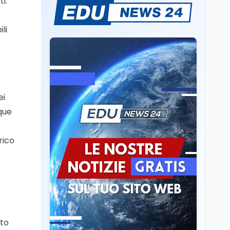
i.
Il rivelatore che 'vede' i
reattori spenti
li
attraverso 400 metri di
roccia
Scuola
6 ago
Posizioni economiche
ATA: la matematica
degli arretrati fino a
ei
4.150 euro
que
Cultura
6 ago
Spesa culturale in
Lombardia da record,
rico
ma la voragine Nord-
Sud triplica
Cultura
6 ago
Francesco Guccini si è
spento a Pàvana: addio
al Maestrone
nto