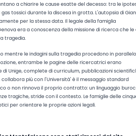
puntano a chiarire le cause esatte del decesso: tra le ipotes
gas tossici durante la discesa in grotta. L'autopsia di Gia
nte per la stessa data. Il legale della famiglia
Genova era a conoscenza della missione di ricerca che le
a tragedia.
ono mentre le indagini sulla tragedia procedono in parallelo
rimozione, entrambe le pagine delle ricercatrici erano
e di Unige, complete di curriculum, pubblicazioni scientifi
on collabora più con l'Università' è il messaggio standard
ico o non rinnova il proprio contratto: un linguaggio buroc
e tragiche, stride con il contesto. Le famiglie delle cinqu
ici per orientare le proprie azioni legali.