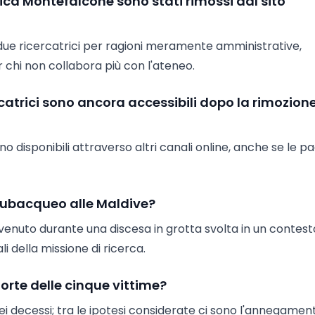
nica Montefalcone sono stati rimossi dal sito
e due ricercatrici per ragioni meramente amministrative,
chi non collabora più con l'ateneo.
rcatrici sono ancora accessibili dopo la rimozion
ano disponibili attraverso altri canali online, anche se le p
 subacqueo alle Maldive?
vvenuto durante una discesa in grotta svolta in un contest
ali della missione di ricerca.
morte delle cinque vittime?
ei decessi; tra le ipotesi considerate ci sono l'annegamen