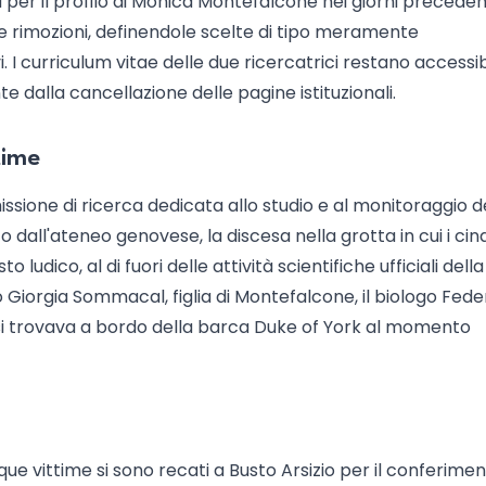
er il profilo di Monica Montefalcone nei giorni precedent
rimozioni, definendole scelte di tipo meramente
. I curriculum vitae delle due ricercatrici restano accessibi
e dalla cancellazione delle pagine istituzionali.
time
one di ricerca dedicata allo studio e al monitoraggio d
 dall'ateneo genovese, la discesa nella grotta in cui i cin
udico, al di fuori delle attività scientifiche ufficiali della
no Giorgia Sommacal, figlia di Montefalcone, il biologo Fede
e si trovava a bordo della barca Duke of York al momento
inque vittime si sono recati a Busto Arsizio per il conferime