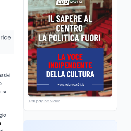
Posizioni economiche
ATA: la matematica
degli arretrati fino a
4.150 euro
Cultura
6 ago
rice
Spesa culturale in
Lombardia da record,
ma la voragine Nord-
Sud triplica
Cultura
6 ago
Francesco Guccini si è
ssivi
spento a Pàvana: addio
o
al Maestrone
 si
Ricerca
6 ago
Apri pagina video
Un secolo di Warburg: il
farmaco anti-tumore
gio
che accende la glicolisi
n
Ricerca
6 ago