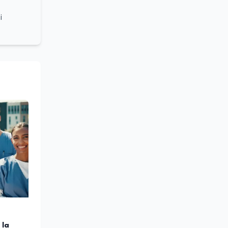
i
grammi
turale e
lleanza
ounding,
stume,
azionale
 sociale
 la