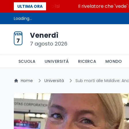
accende la glicolisi
Il rivelatore che 'vede' i rea
ULTIMA ORA
Loading...
Venerdì
VEN
7
7 agosto 2026
SCUOLA
UNIVERSITÀ
RICERCA
MONDO
Home
Università