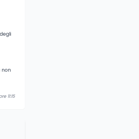
degli
a non
re 11:15