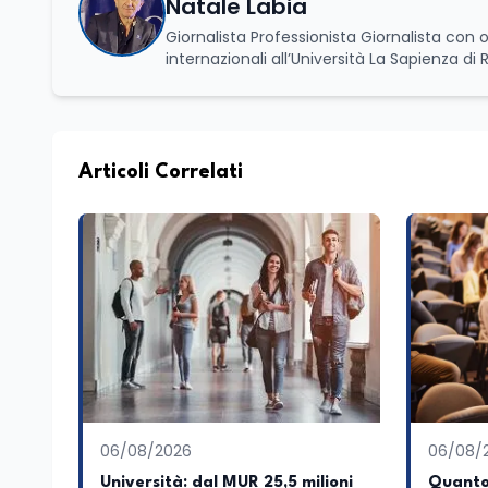
Natale Labia
Giornalista Professionista Giornalista con o
internazionali all’Università La Sapienza di
Basilicata dove mi occupo di politica e di economia. Per Edunews24 curo l’informazione pol
dell’Istruzione. In particolare, scrivendo del
dei Ministeri dell’Istruzione e del Merito, de
commissioni parlamentari della Camera dei deputati e de
unico di Italialab srl con cui curo uffici s
Articoli Correlati
di promozione territoriale. In passato ho collaborato con testate nazionali e regionali, in particolare pugliesi, e ho
scritto i volumi Il sindaco di Tutti, edito d
collettivo edito dalla Fondazione Tatarella
nazionale. Per tre legislature sono stato collaboratore parlamentare occupandomi di legge di bilancio e di
politiche agroalimentari con particolare rif
collaborando con le Camera di commercio it
spesso racconto all’interno delle collabora
attraverso gli usi, le abitudini e i protag
e culturale. Pugliese di nascita, vivo a Rom
06/08/2026
06/08/
Università: dal MUR 25,5 milioni
Quanto