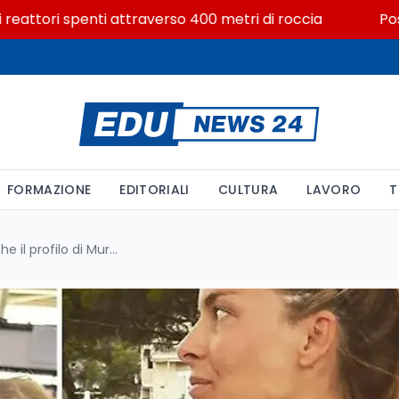
ttori spenti attraverso 400 metri di roccia
Posizioni
FORMAZIONE
EDITORIALI
CULTURA
LAVORO
T
Sub morti alle Maldive: Anche il profilo di Muriel Oddenino, dopo la professoressa Monfalcone, rimosso dal sito di Unige