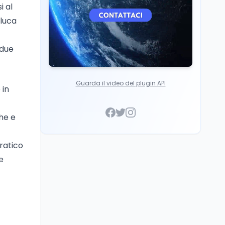
i al
nluca
 due
Guarda il video del plugin API
 in
che e
ratico
e