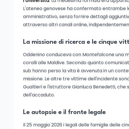
l'Università
. La medesima formula era apparsa p
L'ateneo genovese ha confermato entrambe le 
amministrativo, senza fornire dettagli aggiuntivi
attraverso altri canali online, indipendentement
La missione di ricerca e le cinque vit
Oddenino conduceva con Montefalcone una missi
coralli alle Maldive. Secondo quanto comunicato
sub hanno perso la vita è avvenuta in un contesto l
missione. Le altre tre vittime dell'incidente so
Gualtieri e l'istruttore Gianluca Benedetti, ch
dell'accaduto.
Le autopsie e il fronte legale
Il 25 maggio 2026 i legali delle famiglie delle c