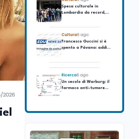
Lombardia da record,
ma la voragine Nord-
Sud triplica
Cultura
6 ago
Francesco Guccini si è
spento a Pàvana: addio
al Maestrone
Ricerca
6 ago
Un secolo di Warburg: il
farmaco anti-tumore
che accende la glicolisi
5/2026
Ricerca
6 ago
Il rivelatore che 'vede' i
iel
reattori spenti
attraverso 400 metri di
roccia
Scuola
6 ago