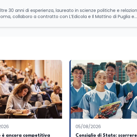
ltre 30 anni di esperienza, laureato in scienze politiche e relazion
 Roma, collaboro a contratto con L’Edicola e Il Mattino di Puglia e
itica relativa ai temi
le attività istituzionali con un focus sia sulle iniziative e sui pro
ll’Università e della Ricerca e della Cultura che su quelle delle
l Senato della Repubblica. Inoltre, sono amministratore
tampa pubblici e privati e sviluppo programmi di valorizzazione cul
a Il Castello editore e Dal Rosso al Nero. Ho partecipato al volume
 e da Giubilei Regnani editore sui trent’anni dalla fondazione di A
erimento all’export del Made in Italy e al contrasto dell’Italian s
aliane all’estero. Appassionato di storia, di sociologia e di co
zioni giornalistiche i cambiamenti della società italiana e intern
onisti che hanno accompagnato negli anni lo sviluppo e la crescita
a o in un ipotetico altrove.
2026
05/08/2026
 è ancora competitiva
Consiglio di Stato: scorrere