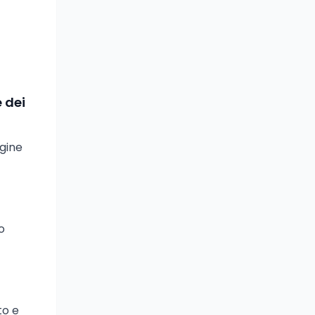
e dei
agine
o
to e