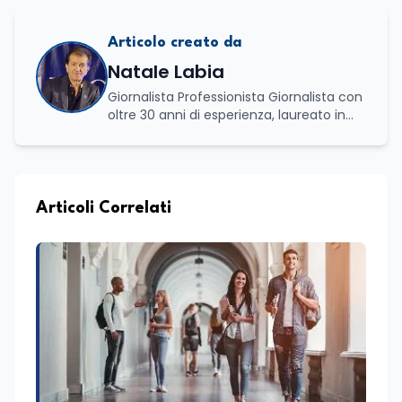
Articolo creato da
Natale Labia
Giornalista Professionista Giornalista con
oltre 30 anni di esperienza, laureato in
scienze politiche e relazioni internazionali
all’Università La Sapienza di Roma,
collaboro a contratto con L’Edicola e Il
Mattino di Puglia e Basilicata dove mi
occupo di politica e di economia. Per
Articoli Correlati
Edunews24 curo l’informazione politica
relativa ai temi dell’Istruzione. In
particolare, scrivendo delle attività
istituzionali con un focus sia sulle
iniziative e sui programmi dei Ministeri
dell’Istruzione e del Merito, dell’Università
e della Ricerca e della Cultura che su
quelle delle commissioni parlamentari
della Camera dei deputati e del Senato
della Repubblica. Inoltre, sono