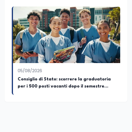
cambiamenti della società italiana e
internazionale attraverso gli usi, le
abitudini e i protagonisti che hanno
accompagnato negli anni lo sviluppo e la
crescita sociale e culturale. Pugliese di
nascita, vivo a Roma o in un ipotetico
altrove.
05/08/2026
Consiglio di Stato: scorrere la graduatoria
per i 500 posti vacanti dopo il semestre
filtro