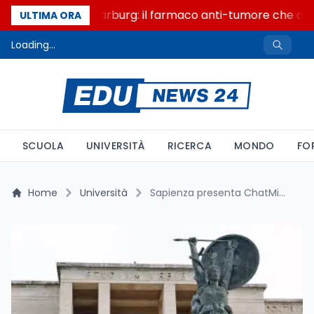
Un secolo di Warburg: il farmaco anti-tumore che accen
ULTIMA ORA
Loading...
SCUOLA
UNIVERSITÀ
RICERCA
MONDO
FO
Home
Università
Sapienza presenta ChatMinerva, l'assistente AI multimodale