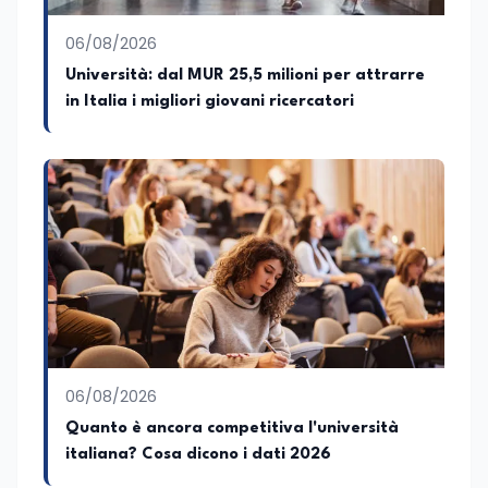
amministratore unico di Italialab srl con
cui curo uffici stampa pubblici e privati e
06/08/2026
sviluppo programmi di valorizzazione
culturale e di promozione territoriale. In
Università: dal MUR 25,5 milioni per attrarre
passato ho collaborato con testate
in Italia i migliori giovani ricercatori
nazionali e regionali, in particolare
pugliesi, e ho scritto i volumi Il sindaco di
Tutti, edito da Il Castello editore e Dal
Rosso al Nero. Ho partecipato al volume
collettivo edito dalla Fondazione
Tatarella e da Giubilei Regnani editore sui
trent’anni dalla fondazione di Alleanza
nazionale. Per tre legislature sono stato
collaboratore parlamentare
occupandomi di legge di bilancio e di
politiche agroalimentari con particolare
riferimento all’export del Made in Italy e
al contrasto dell’Italian sounding,
collaborando con le Camera di
06/08/2026
commercio italiane all’estero.
Quanto è ancora competitiva l'università
Appassionato di storia, di sociologia e di
italiana? Cosa dicono i dati 2026
costume, spesso racconto all’interno
delle collaborazioni giornalistiche i