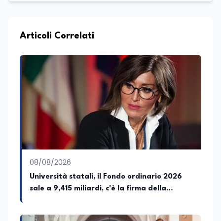
esperienza nell'innovazione digitale, nella
formazione e nella consulenza
strategica. Laureato in Scienze Politiche
e Internazionali, è CEO di Adventus
Articoli Correlati
Consulting Jdoo (Umag, Croazia dove
risiede stabilmente) e Presidente
Nazionale di ENBAS, ente bilaterale attivo
nella formazione professionale e nelle
politiche attive per il lavoro. In qualità di
Coordinatore Nazionale dei Progetti di
Ricerca presso ERSAF, guida iniziative che
coniugano intelligenza artificiale e
formazione, tra cui FindYourGoal.it,
piattaforma di orientamento scuola-
lavoro basata sul modello LifeComp,
Avatar4University.Org, sistema AI per la
08/08/2026
creazione di corsi universitari con avatar
docente, KeepYouCare.it, piattaforma di
Università statali, il Fondo ordinario 2026
telemedicina, telesoccorso e
sale a 9,415 miliardi, c'è la firma della
telerefertazione. È inoltre Delegato della
ministra Bernini sul decreto
Regione Calabria presso il Ministero degli
Esteri per la Cooperazione Internazionale