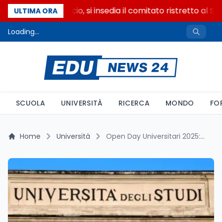
Riforma del calcio, si insedia il comitato ristretto al S
ULTIMA ORA
Loading...
SCUOLA
UNIVERSITÀ
RICERCA
MONDO
FO
Home
Università
Open Day Universitari 2025: Date, Programmi e Opportunità per le Future Matricole