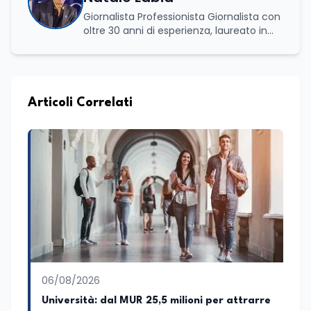
Giornalista Professionista Giornalista con
oltre 30 anni di esperienza, laureato in
scienze politiche e relazioni internazionali
all’Università La Sapienza di Roma,
collaboro a contratto con L’Edicola e Il
Mattino di Puglia e Basilicata dove mi
occupo di politica e di economia. Per
Articoli Correlati
Edunews24 curo l’informazione politica
relativa ai temi dell’Istruzione. In
particolare, scrivendo delle attività
istituzionali con un focus sia sulle
iniziative e sui programmi dei Ministeri
dell’Istruzione e del Merito, dell’Università
e della Ricerca e della Cultura che su
quelle delle commissioni parlamentari
della Camera dei deputati e del Senato
della Repubblica. Inoltre, sono
amministratore unico di Italialab srl con
cui curo uffici stampa pubblici e privati e
06/08/2026
sviluppo programmi di valorizzazione
culturale e di promozione territoriale. In
Università: dal MUR 25,5 milioni per attrarre
passato ho collaborato con testate