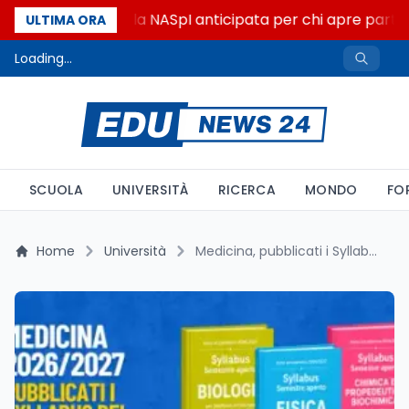
Come cambia la NASpI anticipata per chi apre partita
ULTIMA ORA
Loading...
SCUOLA
UNIVERSITÀ
RICERCA
MONDO
FO
Home
Università
Medicina, pubblicati i Syllabus del semestre aperto 2026/2027