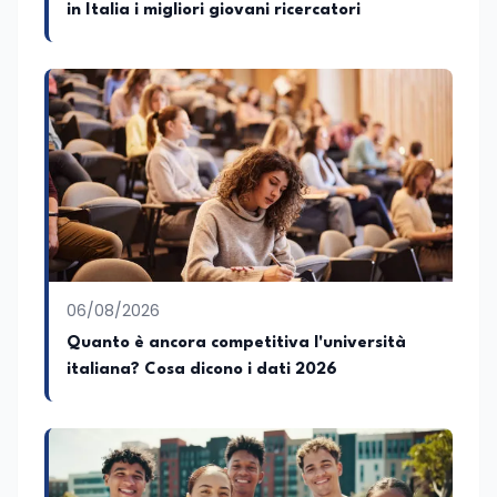
in Italia i migliori giovani ricercatori
nazionali e regionali, in particolare
pugliesi, e ho scritto i volumi Il sindaco di
Tutti, edito da Il Castello editore e Dal
Rosso al Nero. Ho partecipato al volume
collettivo edito dalla Fondazione
Tatarella e da Giubilei Regnani editore sui
trent’anni dalla fondazione di Alleanza
nazionale. Per tre legislature sono stato
collaboratore parlamentare
occupandomi di legge di bilancio e di
politiche agroalimentari con particolare
riferimento all’export del Made in Italy e
al contrasto dell’Italian sounding,
collaborando con le Camera di
06/08/2026
commercio italiane all’estero.
Quanto è ancora competitiva l'università
Appassionato di storia, di sociologia e di
italiana? Cosa dicono i dati 2026
costume, spesso racconto all’interno
delle collaborazioni giornalistiche i
cambiamenti della società italiana e
internazionale attraverso gli usi, le
abitudini e i protagonisti che hanno
accompagnato negli anni lo sviluppo e la