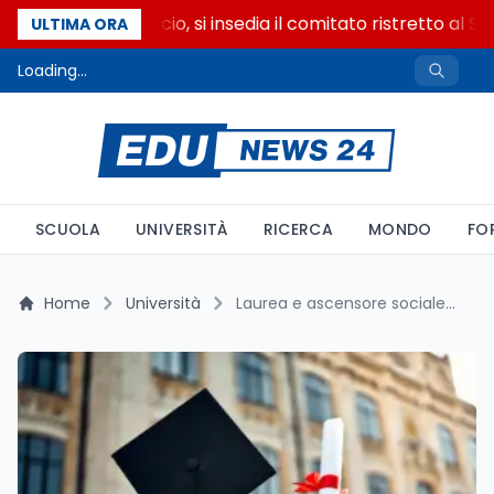
Riforma del calcio, si insedia il comitato ristretto al S
ULTIMA ORA
Loading...
SCUOLA
UNIVERSITÀ
RICERCA
MONDO
FO
Home
Università
Laurea e ascensore sociale: il privilegio della famiglia colta