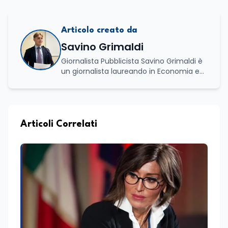
Articolo creato da
Savino Grimaldi
Giornalista Pubblicista Savino Grimaldi è
un giornalista laureando in Economia e
Commercio, con una solida esperienza
maturata nel settore della formazione.
Da anni lavora con competenza
nell’ambito della formazione
professionale, distinguendosi per una
Articoli Correlati
conoscenza approfondita delle politiche
attive del lavoro e delle dinamiche che
legano istruzione, occupazione e
sviluppo delle competenze. Alla
preparazione economica e professionale
affianca una grande passione per la
lettura e per il giornalismo, che ne
arricchiscono il profilo umano e
culturale. Spazia con disinvoltura tra
diverse tematiche, offrendo sempre il