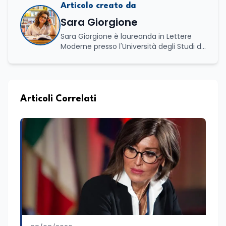
Articolo creato da
Sara Giorgione
Sara Giorgione è laureanda in Lettere
Moderne presso l'Università degli Studi di
Foggia. Ha maturato esperienza nel
settore editoriale, occupandosi di attività
legate alla redazione e alla valorizzazione
dei contenuti, e svolge attività di
moderatrice in eventi letterari, curando il
Articoli Correlati
dialogo con autori e pubblico e la
conduzione di incontri culturali. Grazie al
proprio percorso formativo e
professionale ha sviluppato solide
competenze nella comunicazione, nella
scrittura e nell'organizzazione di iniziative
culturali. Su Edunews24 si occupa della
cura di contenuti e approfondimenti
dedicati al mondo della cultura,
dell'attualità e della formazione. È
ideatrice e curatrice della rassegna
letteraria “Storie da Tè”, progetto nato