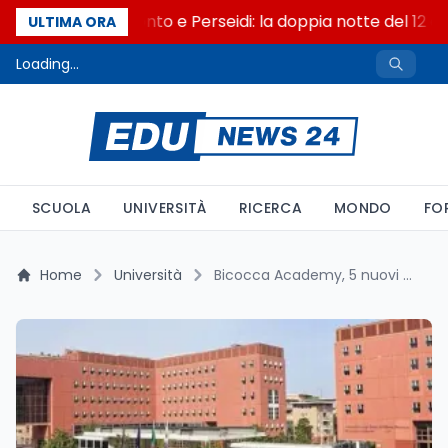
Eclissi al tramonto e Perseidi: la doppia notte del 12 a
ULTIMA ORA
Loading...
SCUOLA
UNIVERSITÀ
RICERCA
MONDO
FO
Home
Università
Bicocca Academy, 5 nuovi master 2026-2027: uno è gratuito