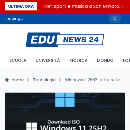
“Noi siamo le Scuole”: sport e musica a San Miniato, STEM
ULTIMA ORA
Loading...
SCUOLA
UNIVERSITÀ
RICERCA
MONDO
FO
Home
Tecnologia
Windows 11 25H2: tutto sulle immagini ISO disponibili in anteprima e come scaricare la nuova versione