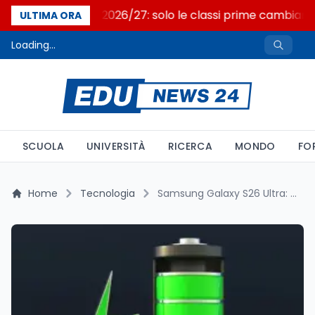
Nuovo curricolo 2026/27: solo le classi prime cambiano
ULTIMA ORA
Loading...
SCUOLA
UNIVERSITÀ
RICERCA
MONDO
FO
Home
Tecnologia
Samsung Galaxy S26 Ultra: Batteria Potenziata ma Ancora Sotto le Aspettative dei Top di Gamma Android