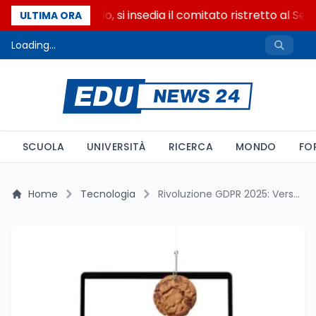
Riforma del calcio, si insedia il comitato ristretto al Sen
ULTIMA ORA
Loading...
SCUOLA
UNIVERSITÀ
RICERCA
MONDO
FO
Home
Tecnologia
Rivoluzione GDPR 2025: Verso l’Addio ai Banner Cookie con il Consenso Integrato nel Browser