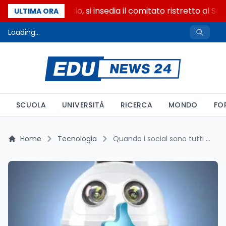
Riforma del calcio, si insedia il comitato ristretto al Se
ULTIMA ORA
Loading...
SCUOLA
UNIVERSITÀ
RICERCA
MONDO
FO
Home
Tecnologia
Quando i social sono tutti bot: una simulazione shock svela i limiti della moderazione online