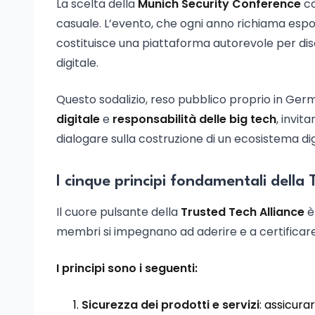
La scelta della
Munich Security Conference
co
casuale. L’evento, che ogni anno richiama espon
costituisce una piattaforma autorevole per discu
digitale.
Questo sodalizio, reso pubblico proprio in Germa
digitale
e
responsabilità delle big tech
, invit
dialogare sulla costruzione di un ecosistema digi
I cinque principi fondamentali della 
Il cuore pulsante della
Trusted Tech Alliance
è
membri si impegnano ad aderire e a certificar
I principi sono i seguenti:
Sicurezza dei prodotti e servizi
: assicurar