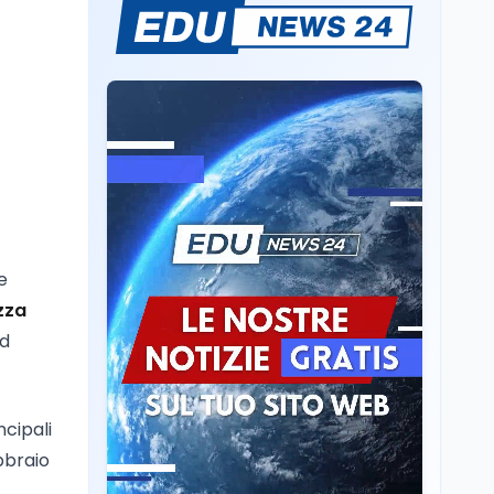
Volontariato, firmata
l’intesa triennale tra
Ministero del Lavoro e
CSVnet ETS
Scuola
5 ago
Il Ministro della Pa
Zangrillo in Parlamento:
"12 miliardi per l'edilizia
e la sicurezza delle
scuole con risorse Pnrr"
Scuola
5 ago
Il Ministro Valditara ha
e
incontrato due studenti
palestinesi giunti da
zza
Gaza che hanno
ed
superato la Maturità in
Scuola
5 ago
Italia
Maturità 2026, 100 e
lode da record: 14.123
ncipali
diplomi con voto
massimo
bbraio