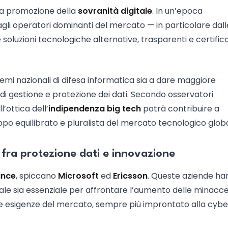
è la promozione della
sovranità digitale
. In un’epoca
gli operatori dominanti del mercato — in particolare dall
re soluzioni tecnologiche alternative, trasparenti e certific
temi nazionali di difesa informatica sia a dare maggiore
di gestione e protezione dei dati. Secondo osservatori
l’ottica dell’
indipendenza big tech
potrà contribuire a
luppo equilibrato e pluralista del mercato tecnologico glob
: fra protezione dati e innovazione
ance
, spiccano
Microsoft
ed
Ericsson
. Queste aziende h
ale sia essenziale per affrontare l’aumento delle minacc
le esigenze del mercato, sempre più improntato alla cybe