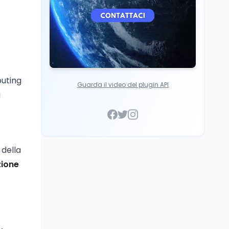
puting
Guarda il video del plugin API
a
 della
zione