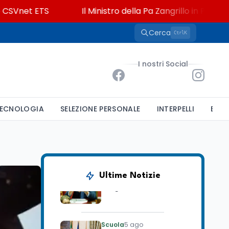
t ETS
Il Ministro della Pa Zangrillo in Parlamento: "12
Cerca
K
Ctrl
Università
5 ago
Consiglio di Stato:
scorrere la graduatoria
I nostri Social
per i 500 posti vacanti
dopo il semestre filtro
Lavoro
5 ago
Volontariato, firmata
ECNOLOGIA
SELEZIONE PERSONALE
INTERPELLI
BAND
l’intesa triennale tra
Ministero del Lavoro e
CSVnet ETS
Scuola
5 ago
Il Ministro della Pa
Zangrillo in Parlamento:
Ultime Notizie
"12 miliardi per l'edilizia
e la sicurezza delle
scuole con risorse Pnrr"
Scuola
5 ago
Il Ministro Valditara ha