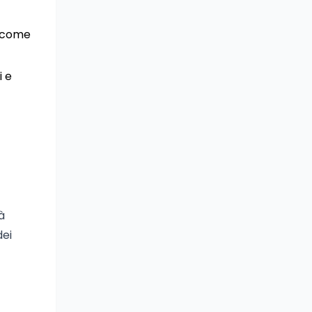
r come
i e
à
dei