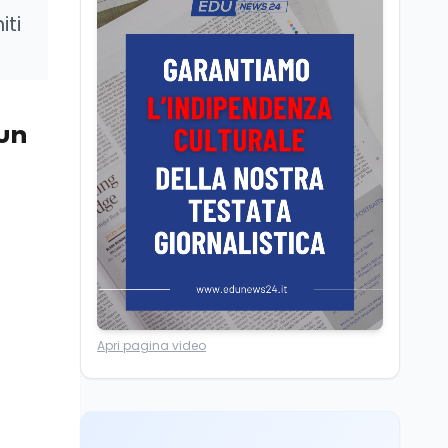
Il Ministro della Pa
iti
Zangrillo in Parlamento:
"12 miliardi per l'edilizia
e la sicurezza delle
scuole con risorse Pnrr"
Scuola
5 ago
Il Ministro Valditara ha
 un
incontrato due studenti
palestinesi giunti da
Gaza che hanno
superato la Maturità in
Scuola
5 ago
Italia
Maturità 2026, 100 e
lode da record: 14.123
diplomi con voto
massimo
Università
5 ago
Consiglio di Stato:
Apri pagina video
scorrere la graduatoria
per i 500 posti vacanti
dopo il semestre filtro
Lavoro
5 ago