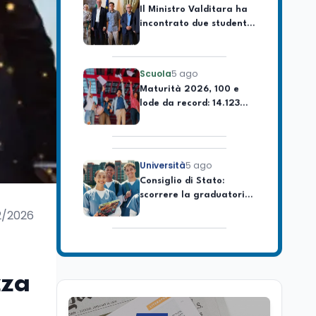
incontrato due studenti
palestinesi giunti da
Gaza che hanno
superato la Maturità in
Scuola
5 ago
Italia
Maturità 2026, 100 e
lode da record: 14.123
diplomi con voto
massimo
Università
5 ago
Consiglio di Stato:
scorrere la graduatoria
per i 500 posti vacanti
dopo il semestre filtro
2/2026
Lavoro
5 ago
Volontariato, firmata
l’intesa triennale tra
Ministero del Lavoro e
zza
CSVnet ETS
Scuola
5 ago