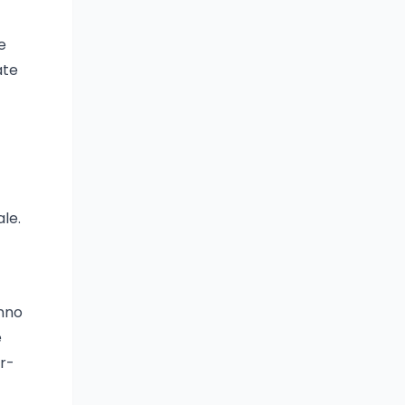
e
ate
ale.
anno
e
r-