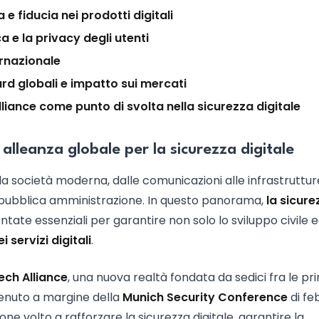
 e fiducia nei prodotti digitali
a e la privacy degli utenti
ternazionale
rd globali e impatto sui mercati
lliance come punto di svolta nella sicurezza digitale
alleanza globale per la sicurezza digitale
la società moderna, dalle comunicazioni alle infrastruttur
la pubblica amministrazione. In questo panorama,
la sicure
tate essenziali per garantire non solo lo sviluppo civile 
i servizi digitali
.
ech Alliance
, una nuova realtà fondata da sedici fra le pri
venuto a margine della
Munich Security Conference
di fe
ione volto a rafforzare la sicurezza digitale, garantire la