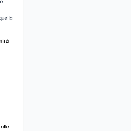
 è
quella
nità
 alle