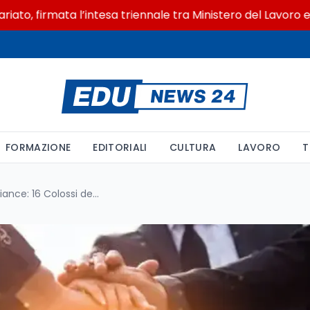
irmata l’intesa triennale tra Ministero del Lavoro e CSVne
FORMAZIONE
EDITORIALI
CULTURA
LAVORO
T
Nasce la Trusted Tech Alliance: 16 Colossi del Digitale Siglano un Patto Globale sulla Sicurezza