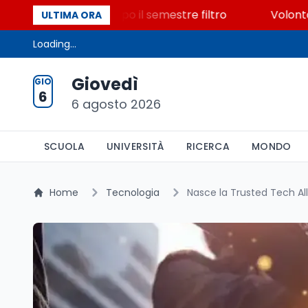
osti vacanti dopo il semestre filtro
Volontariato, f
ULTIMA ORA
Loading...
Giovedì
GIO
6
6 agosto 2026
SCUOLA
UNIVERSITÀ
RICERCA
MONDO
Home
Tecnologia