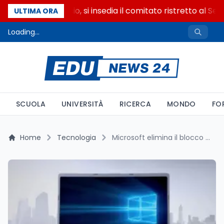
Riforma del calcio, si insedia il comitato ristretto al Sen
ULTIMA ORA
Loading...
SCUOLA
UNIVERSITÀ
RICERCA
MONDO
FO
Home
Tecnologia
Microsoft elimina il blocco all'aggiornamento Windows 11 24H2: risolto il bug del driver SenseShield