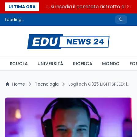
Riforma del calcio, si insedia il comitato ristretto al Sen
ULTIMA ORA
Loading...
SCUOLA
UNIVERSITÀ
RICERCA
MONDO
FO
Home
Tecnologia
Logitech G325 LIGHTSPEED: l’audio premium del gaming wireless a portata di tutti