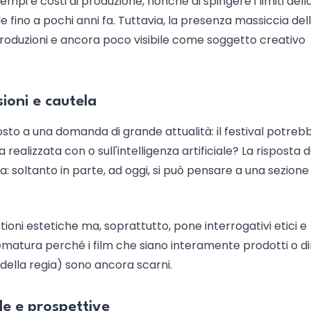
pi e costi di produzione, nonché di spingere i limiti dell
le fino a pochi anni fa. Tuttavia, la presenza massiccia dell
roduzioni e ancora poco visibile come soggetto creativo
sioni e cautela
sto a una domanda di grande attualità: il festival potreb
ealizzata con o sull'intelligenza artificiale? La risposta d
: soltanto in parte, ad oggi, si può pensare a una sezione 
ioni estetiche ma, soprattutto, pone interrogativi etici e
matura perché i film che siano interamente prodotti o di
e della regia) sono ancora scarni.
le e prospettive