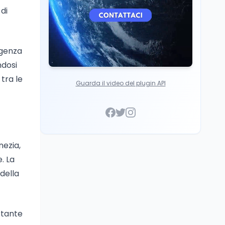
Italia
di
igenza
ndosi
 tra le
Guarda il video del plugin API
nezia,
. La
 della
stante