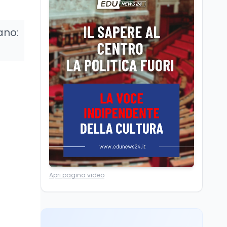
Volontariato, firmata
l’intesa triennale tra
Ministero del Lavoro e
ano:
CSVnet ETS
Scuola
5 ago
Il Ministro della Pa
Zangrillo in Parlamento:
"12 miliardi per l'edilizia
e la sicurezza delle
scuole con risorse Pnrr"
Scuola
5 ago
Il Ministro Valditara ha
incontrato due studenti
palestinesi giunti da
Gaza che hanno
superato la Maturità in
Università
6 ago
Italia
Apri pagina video
Quanto è ancora
competitiva l'università
italiana? Cosa dicono i
dati 2026
Università
5 ago