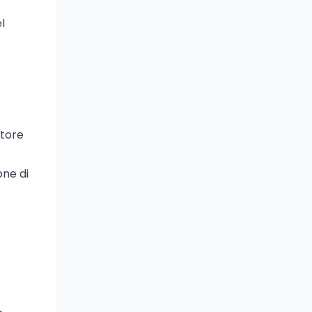
l
ttore
one di