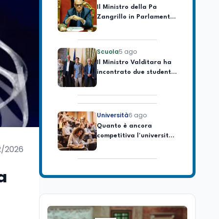
Zangrillo in Parlamento:
"12 miliardi per l'edilizia
e la sicurezza delle
scuole con risorse Pnrr"
Scuola
5 ago
Il Ministro Valditara ha
incontrato due studenti
palestinesi giunti da
Gaza che hanno
superato la Maturità in
Italia
Università
6 ago
Quanto è ancora
competitiva l'università
italiana? Cosa dicono i
dati 2026
2/2026
Università
5 ago
Consiglio di Stato:
a
scorrere la graduatoria
per i 500 posti vacanti
dopo il semestre filtro
Lavoro
5 ago