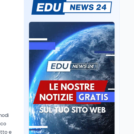
Consiglio di Stato:
scorrere la graduatoria
per i 500 posti vacanti
dopo il semestre filtro
Lavoro
5 ago
Volontariato, firmata
l’intesa triennale tra
Ministero del Lavoro e
CSVnet ETS
Scuola
5 ago
Il Ministro della Pa
Zangrillo in Parlamento:
"12 miliardi per l'edilizia
e la sicurezza delle
scuole con risorse Pnrr"
Scuola
5 ago
Il Ministro Valditara ha
incontrato due studenti
nodi
palestinesi giunti da
ico
Gaza che hanno
superato la Maturità in
atto e