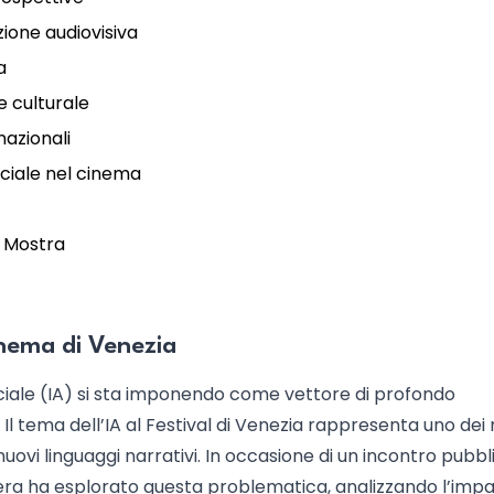
zione audiovisiva
a
e culturale
nazionali
ficiale nel cinema
a Mostra
inema di Venezia
iciale (IA) si sta imponendo come vettore di profondo
. Il tema dell’IA al Festival di Venezia rappresenta uno dei 
e nuovi linguaggi narrativi. In occasione di un incontro pubbl
rbera ha esplorato questa problematica, analizzando l’imp