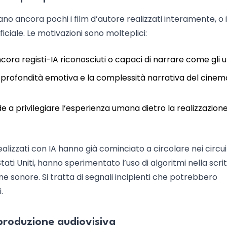
o ancora pochi i film d’autore realizzati interamente, o 
ficiale. Le motivazioni sono molteplici:
ncora registi-IA riconosciuti o capaci di narrare come gli 
 la profondità emotiva e la complessità narrativa del cinem
nde a privilegiare l’esperienza umana dietro la realizzazione
alizzati con IA hanno già cominciato a circolare nei circui
Stati Uniti, hanno sperimentato l’uso di algoritmi nella scri
e sonore. Si tratta di segnali incipienti che potrebbero
.
 produzione audiovisiva