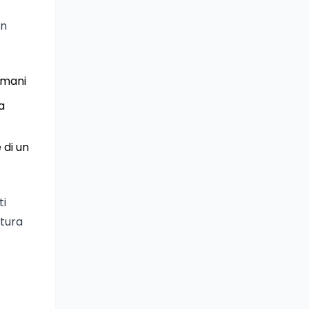
in
umani
a
 di un
ti
ttura