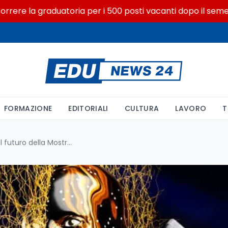
e la graduatoria per i 500 posti vacanti dopo il semestre fi
FORMAZIONE
EDITORIALI
CULTURA
LAVORO
T
L'intelligenza artificiale e il futuro della Mostra del Cinema di Venezia: opportunità, sfide e prospettive secondo Barbera