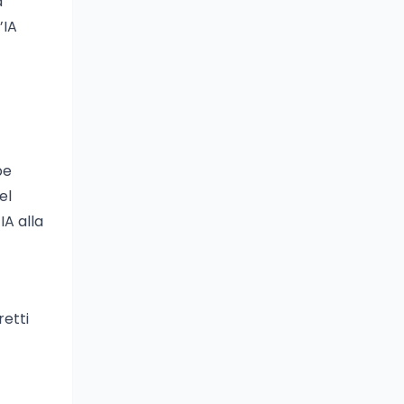
a
’IA
be
el
IA alla
retti