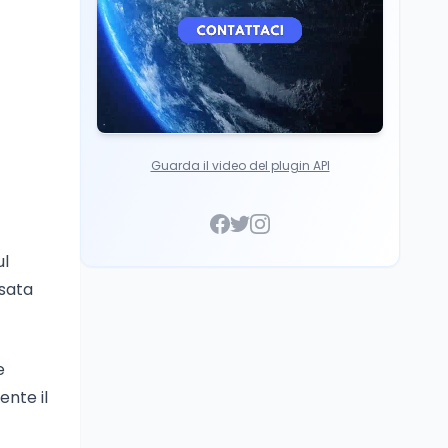
Guarda il video del plugin API
ul
nsata
e
ente il