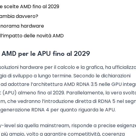
le scelte AMD fino al 2029
 cambia davvero?
 panorama hardware
sull’impatto delle novità AMD
di AMD per le APU fino al 2029
oluzioni hardware per il calcolo e la grafica, ha ufficializz
 di sviluppo a lungo termine. Secondo le dichiarazioni
 ad adottare l’architettura AMD RDNA 3.5 nelle GPU integ
 (APU) almeno fino al 2029. Parallelamente, la vera svolt
ium, che vedranno l’introduzione diretta di RDNA 5 nel se
a generazione RDNA 4 per quanto riguarda le APU.
-level sia quella mainstream, risponde a precise esigenz
co più ampio, volto a garantire competitività, coerenza