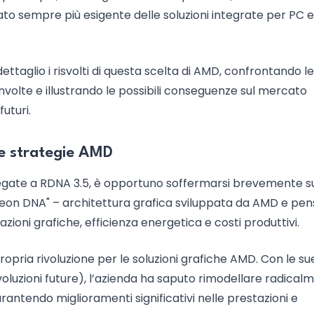
ato sempre più esigente delle soluzioni integrate per PC e
taglio i risvolti di questa scelta di AMD, confrontando le
involte e illustrando le possibili conseguenze sul mercato
uturi.
le strategie AMD
 legate a RDNA 3.5, è opportuno soffermarsi brevemente s
adeon DNA" – architettura grafica sviluppata da AMD e pe
zioni grafiche, efficienza energetica e costi produttivi.
opria rivoluzione per le soluzioni grafiche AMD. Con le su
oluzioni future), l’azienda ha saputo rimodellare radicalm
ntendo miglioramenti significativi nelle prestazioni e