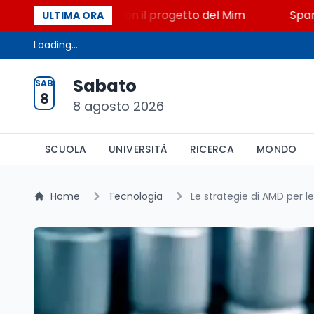
, STEM a Lerici con il progetto del Mim
Sparatoria 
ULTIMA ORA
Loading...
Sabato
SAB
8
8 agosto 2026
SCUOLA
UNIVERSITÀ
RICERCA
MONDO
Home
Tecnologia