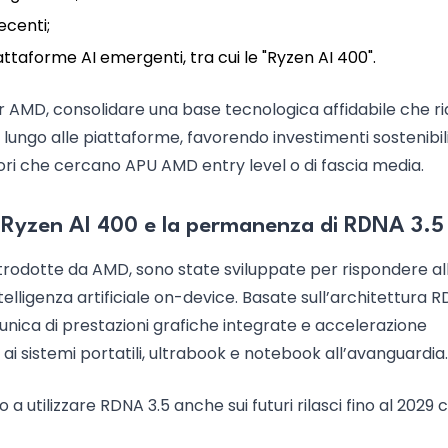
ecenti;
ttaforme AI emergenti, tra cui le "Ryzen AI 400".
r AMD, consolidare una base tecnologica affidabile che ri
iù lungo alle piattaforme, favorendo investimenti sostenibili
atori che cercano APU AMD entry level o di fascia media.
 Ryzen AI 400 e la permanenza di RDNA 3.5
rodotte da AMD, sono state sviluppate per rispondere al
lligenza artificiale on-device. Basate sull’architettura 
unica di prestazioni grafiche integrate e accelerazione
ai sistemi portatili, ultrabook e notebook all’avanguardia.
utilizzare RDNA 3.5 anche sui futuri rilasci fino al 2029 