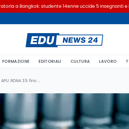
a Bangkok: studente 14enne uccide 5 insegnanti e i nonni
FORMAZIONE
EDITORIALI
CULTURA
LAVORO
T
Le strategie di AMD per le APU: RDNA 3.5 fino al 2029 e RDNA 5 solo per le soluzioni premium