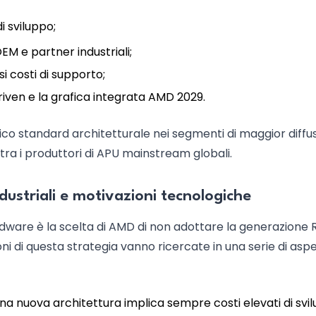
i sviluppo;
M e partner industriali;
i costi di supporto;
driven e la grafica integrata AMD 2029.
unico standard architetturale nei segmenti di maggior diffu
tra i produttori di APU mainstream globali.
ustriali e motivazioni tecnologiche
ardware è la scelta di AMD di non adottare la generazione
i di questa strategia vanno ricercate in una serie di aspet
 una nuova architettura implica sempre costi elevati di svi