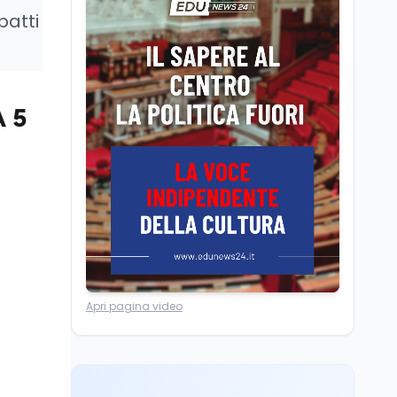
Camere in ferie,
patti
riapertura il 9
settembre tra legge
elettorale e Rai. La
premier Meloni attesa a
Cultura
7 ago
Bari il 4 settembre per
Ravenna, il settembre
A 5
celebrare il governo più
dantesco nel 705°
longevo dell’Italia
anniversario della morte
repubblicana
del Sommo Poeta
Cultura
7 ago
Franca Ghitti a Santa
Giulia: il quarto capitolo
dei Palcoscenici
Scuola
7 ago
Apri pagina video
“Noi siamo le Scuole”:
sport e musica a San
Miniato, STEM a Lerici
con il progetto del Mim
Mondo
7 ago