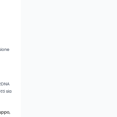
sione
 RDNA
ti sia
luppo,