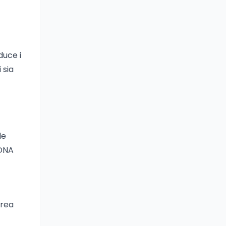
duce i
 sia
le
RDNA
crea