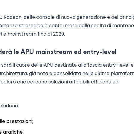
U Radeon, delle console di nuova generazione e dei princip
 importanza strategica è confermata dalla scelta di manten
 e mainstream fino al 2029.
derà le APU mainstream ed entry-level
 sarà il cuore delle APU destinate alla fascia entry-level e
rchitettura, già nota e consolidata nelle ultime piattafor
 coloro che cercano soluzioni affidabili, efficienti ed
ncludono:
le prestazioni;
e grafiche;