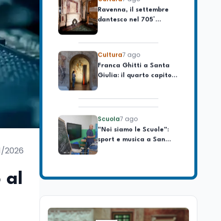
dantesco nel 705°
longevo dell’Italia
anniversario della morte
repubblicana
del Sommo Poeta
Cultura
7 ago
Franca Ghitti a Santa
Giulia: il quarto capitolo
dei Palcoscenici
Scuola
7 ago
“Noi siamo le Scuole”:
sport e musica a San
Miniato, STEM a Lerici
con il progetto del Mim
1/2026
Mondo
7 ago
Sparatoria a Bangkok:
 al
studente 14enne uccide
5 insegnanti e i nonni
Editoriali
7 ago