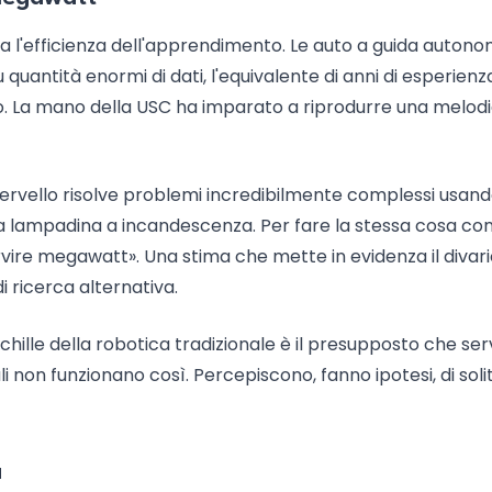
da l'efficienza dell'apprendimento. Le auto a guida auton
 quantità enormi di dati, l'equivalente di anni di esperienz
o. La mano della USC ha imparato a riprodurre una melod
 cervello risolve problemi incredibilmente complessi usan
ia lampadina a incandescenza. Per fare la stessa cosa co
ervire megawatt». Una stima che mette in evidenza il divari
i ricerca alternativa.
'Achille della robotica tradizionale è il presupposto che se
i non funzionano così. Percepiscono, fanno ipotesi, di soli
a