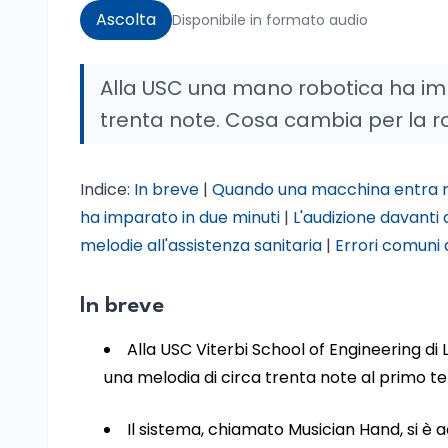
Ascolta
Disponibile in formato audio
Alla USC una mano robotica ha imp
trenta note. Cosa cambia per la rob
Indice:
In breve
|
Quando una macchina entra nel
ha imparato in due minuti
|
L'audizione davanti a
melodie all'assistenza sanitaria
|
Errori comuni 
In breve
Alla USC Viterbi School of Engineering d
una melodia di circa trenta note al primo te
Il sistema, chiamato Musician Hand, si è a