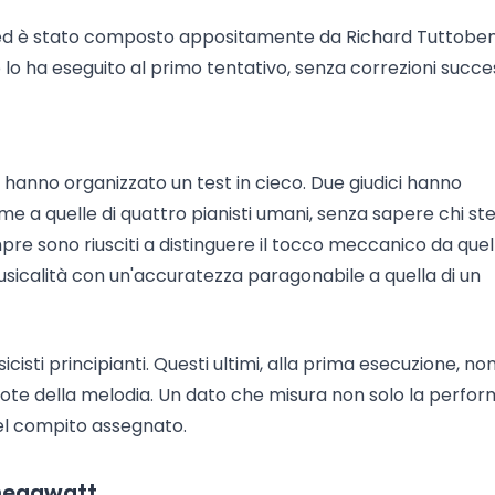
 ed è stato composto appositamente da Richard Tuttoben
lo ha eseguito al primo tentativo, senza correzioni succe
ri hanno organizzato un test in cieco. Due giudici hanno
me a quelle di quattro pianisti umani, senza sapere chi st
re sono riusciti a distinguere il tocco meccanico da quel
sicalità con un'accuratezza paragonabile a quella di un
cisti principianti. Questi ultimi, alla prima esecuzione, no
note della melodia. Un dato che misura non solo la perfo
del compito assegnato.
 megawatt