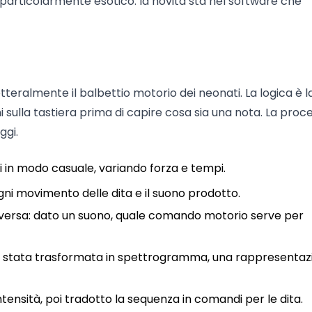
articolarmente esotico: la novità sta nel software che
letteralmente il balbettio motorio dei neonati. La logica è l
sulla tastiera prima di capire cosa sia una nota. La proc
ggi.
i in modo casuale, variando forza e tempi.
ogni movimento delle dita e il suono prodotto.
nversa: dato un suono, quale comando motorio serve per
 è stata trasformata in spettrogramma, una rappresentaz
intensità, poi tradotto la sequenza in comandi per le dita.