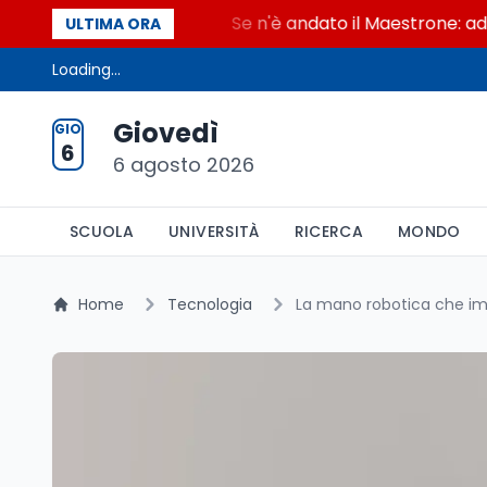
al Maestrone
Se n'è andato il Maestrone: addio a F
ULTIMA ORA
Loading...
Giovedì
GIO
6
6 agosto 2026
SCUOLA
UNIVERSITÀ
RICERCA
MONDO
Home
Tecnologia