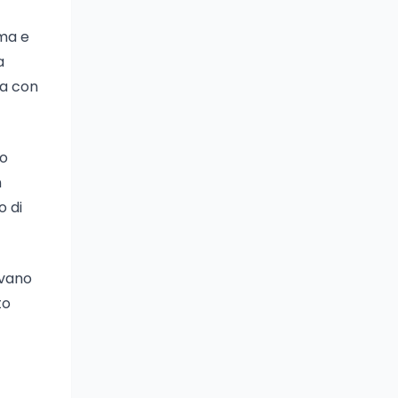
oma e
a
ia con
do
n
o di
rvano
to