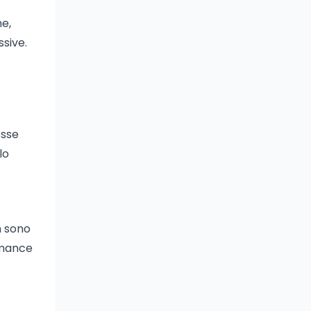
e,
ssive.
esse
lo
n sono
rmance