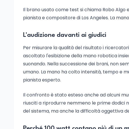
Il brano usato come test si chiama Robo Algo
pianista e compositore di Los Angeles. La mano 
L'audizione davanti ai giudici
Per misurare la qualità del risultato i ricercato
ascoltato l'esibizione della mano robotica insie
suonando. Nella successione dei brani, non semp
umano. La mano ha colto intensità, tempo e mu
pianista esperto.
Il confronto è stato esteso anche ad alcuni musi
riusciti a riprodurre nemmeno le prime dodici 
del sistema, ma anche la difficoltà oggettiva 
Perché 100 watt contano più di un