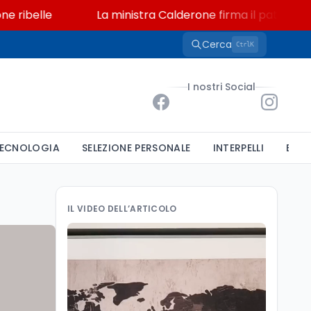
lle
La ministra Calderone firma il patto con Asstel p
Cerca
K
Ctrl
I nostri Social
ECNOLOGIA
SELEZIONE PERSONALE
INTERPELLI
BAND
IL VIDEO DELL’ARTICOLO