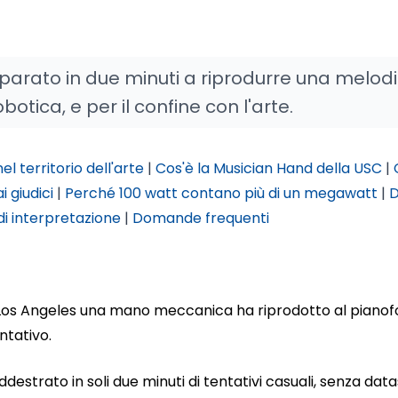
arato in due minuti a riprodurre una melodi
otica, e per il confine con l'arte.
 territorio dell'arte
|
Cos'è la Musician Hand della USC
|
i giudici
|
Perché 100 watt contano più di un megawatt
|
D
di interpretazione
|
Domande frequenti
i Los Angeles una mano meccanica ha riprodotto al pianof
ntativo.
ddestrato in soli due minuti di tentativi casuali, senza dat