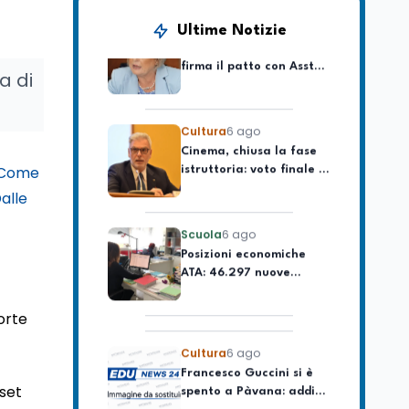
Lavoro
6 ago
La ministra Calderone
Ultime Notizie
firma il patto con Asstel
per il rilancio del Siisl,
a di
piattaforma, in
collaborazione con
Cultura
6 ago
l'Inps, per l'incontro tra
Cinema, chiusa la fase
domanda e offerta di
istruttoria: voto finale il
lavoro
9 settembre in Aula. La
Come
soddisfazione di
alle
Mollicone
Scuola
6 ago
Posizioni economiche
ATA: 46.297 nuove
posizioni economiche
con arretrati fino a
4.150 euro
orte
Cultura
6 ago
Francesco Guccini si è
spento a Pàvana: addio
al Maestrone
aset