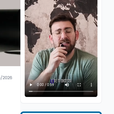
Cultura
6 ago
Francesco Guccini si è
spento a Pàvana: addio
al Maestrone
6/2026
Cultura
6 ago
Se n'è andato il
Maestrone: addio a
Francesco Guccini,
l'ultimo cantore di una
generazione ribelle