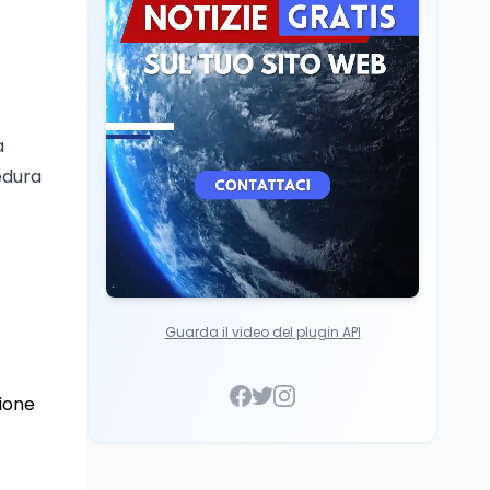
soddisfazione di
Mollicone
Scuola
6 ago
Posizioni economiche
ATA: 46.297 nuove
posizioni economiche
con arretrati fino a
a
4.150 euro
edura
Guarda il video del plugin API
ione