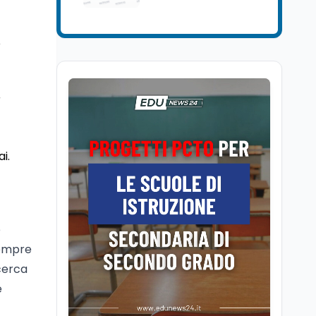
Cultura
6 ago
Se n'è andato il
o
Maestrone: addio a
Francesco Guccini,
l'ultimo cantore di una
generazione ribelle
Lavoro
6 ago
r
La ministra Calderone
firma il patto con Asstel
per il rilancio del Siisl,
i.
piattaforma, in
collaborazione con
Cultura
6 ago
l'Inps, per l'incontro tra
Cinema, chiusa la fase
domanda e offerta di
istruttoria: voto finale il
lavoro
9 settembre in Aula. La
e
soddisfazione di
sempre
Mollicone
Scuola
6 ago
cerca
Posizioni economiche
e
ATA: 46.297 nuove
posizioni economiche
con arretrati fino a