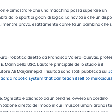
i, non è dimostrare che una macchina possa superare un
ti, dallo sport ai giochi di logica. La novità è che un dispo
si mentre prova, esattamente come fa un bambino che s
i neuro-robotica diretto da Francisco Valero-Cuevas, profe
. Mann della USC. L'autore principale dello studio è il
e Ali Marjaninejad. I risultati sono stati pubblicati sul
J
ction: a robotic system that can teach itself to melodiousl
 Ogni dito è azionato da un tendine, ovvero un cordino
itazione diretta del modo in cui i muscoli umani tirano i te