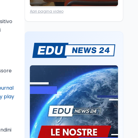
4.150 euro
Cultura
6 ago
Apri pagina video
Francesco Guccini si è
sitivo
spento a Pàvana: addio
al Maestrone
i
Cultura
6 ago
Se n'è andato il
Maestrone: addio a
Francesco Guccini,
l'ultimo cantore di una
ssore
generazione ribelle
Lavoro
6 ago
La ministra Calderone
ournal
firma il patto con Asstel
y play
per il rilancio del Siisl,
piattaforma, in
collaborazione con
Cultura
6 ago
l'Inps, per l'incontro tra
Cinema, chiusa la fase
domanda e offerta di
istruttoria: voto finale il
lavoro
ndini
9 settembre in Aula. La