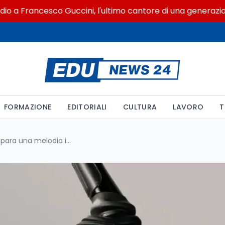
rancesco Guccini, l'ultimo cantore di una generazione ribe
FORMAZIONE
EDITORIALI
CULTURA
LAVORO
T
La mano robotica che impara una melodia in due minuti