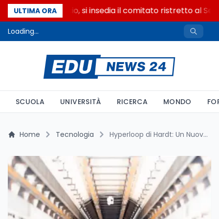
Riforma del calcio, si insedia il comitato ristretto al Sen
ULTIMA ORA
Loading...
SCUOLA
UNIVERSITÀ
RICERCA
MONDO
FO
Home
Tecnologia
Hyperloop di Hardt: Un Nuovo Traguardo per la Mobilità Sostenibile in Europa