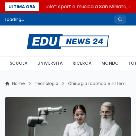
“Noi siamo le Scuole”: sport e musica a San Miniato, STE
ULTIMA ORA
Loading...
SCUOLA
UNIVERSITÀ
RICERCA
MONDO
FO
Home
Tecnologia
Chirurgia robotica e sistema Da Vinci: vantaggi, struttura e limiti