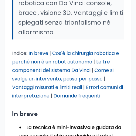
robotica con Da Vinci: console,
bracci, visione 3D. Vantaggi e limiti
spiegati senza trionfalismo né
allarmismo.
Indice:
In breve
|
Cos'è la chirurgia robotica e
perché non è un robot autonomo
|
Le tre
componenti del sistema Da Vinci
|
Come si
svolge un intervento, passo per passo
|
Vantaggi misurati e limiti reali
|
Errori comuni di
interpretazione
|
Domande frequenti
In breve
La tecnica è
mini-invasiva
e guidata da
una console: il chirurgo decide e il robot