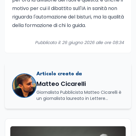
motivo per cui il dibattito sull'IA in sanità non
riguarda l'automazione del bisturi, ma la qualità
della formazione di chi lo guida.
Pubblicato il: 26 giugno 2026 alle ore 08:34
Articolo creato da
Matteo Cicarelli
Giornalista Pubblicista Matteo Cicarelli è
un giornalista laureato in Lettere
Moderne e specializzato in Editoria e
Scrittura. Durante il suo percorso
accademico ha approfondito lo studio
della linguistica, della letteratura e della
comunicazione, sviluppando un forte
interesse per il mondo del giornalismo.