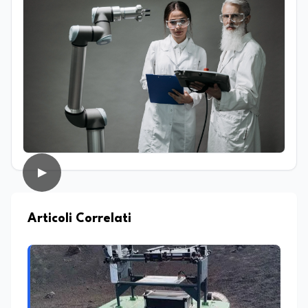
Infatti, ha dedicato le sue tesi a due
ambiti distinti ma complementari: da un
lato l’analisi della lingua e della cultura
indoeuropea, dall’altro lo studio della
narrazione giornalistica, con un
particolare approfondimento sul
giornalismo enogastronomico. Da
sempre affascinato dal mondo della
comunicazione e del racconto, nel corso
della sua carriera ha lavorato anche
come addetto stampa e ha collaborato
con diverse testate online che si
▶
occupano di cultura, cronaca, società,
sport ed enogastronomia. Su
EduNews24.it scrive articoli e realizza
contenuti video dedicati ai temi della
Articoli Correlati
scuola, della formazione, della cultura e
dei cambiamenti sociali, cercando di
mantenere uno stile chiaro, divulgativo,
accessibile e attento alla veridicità. Tra
le sue passioni ci sono lo sport, la cucina,
la lettura e la stand up comedy: un