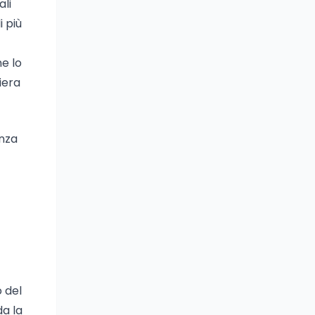
ali
 più
ne lo
iera
enza
o del
da la