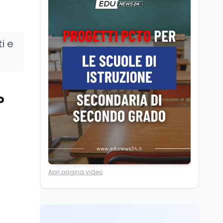
Posizioni economiche
ATA: la matematica
degli arretrati fino a
4.150 euro
i e
Cultura
6 ago
Spesa culturale in
Lombardia da record,
ma la voragine Nord-
Sud triplica
o
Cultura
6 ago
Francesco Guccini si è
spento a Pàvana: addio
al Maestrone
Ricerca
6 ago
Un secolo di Warburg: il
Apri pagina video
farmaco anti-tumore
che accende la glicolisi
Ricerca
6 ago