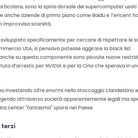
particolare, sono la spina dorsale dei supercomputer usati
che anche aziende di primo piano come Baidu e Tencent h
ro improvvisa scarsità.
: sviluppato specificamente per cercare di rispettare le s
mercio USA, si pensava potesse aggirare la black list
 anche su questo componente sono piovute nuove restrizi
tuta d’arresto per NVIDIA e per la Cina che sperava in u
anno investendo cifre enormi nello stoccaggio clandestino e
 agendo attraverso società apparentemente legali ma sp
ata center "fantasma" sparsi nel Paese.
 terzi