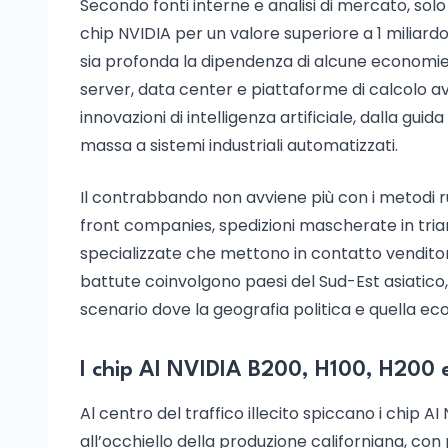
Secondo fonti interne e analisi di mercato, solo
chip NVIDIA per un valore superiore a 1 miliardo
sia profonda la dipendenza di alcune economie 
server, data center e piattaforme di calcolo av
innovazioni di intelligenza artificiale, dalla gu
massa a sistemi industriali automatizzati.
Il contrabbando non avviene più con i metodi rud
front companies, spedizioni mascherate in tri
specializzate che mettono in contatto venditori 
battute coinvolgono paesi del Sud-Est asiatico, 
scenario dove la geografia politica e quella eco
I chip AI NVIDIA B200, H100, H200 e
Al centro del traffico illecito spiccano i chip AI
all’occhiello della produzione californiana, c