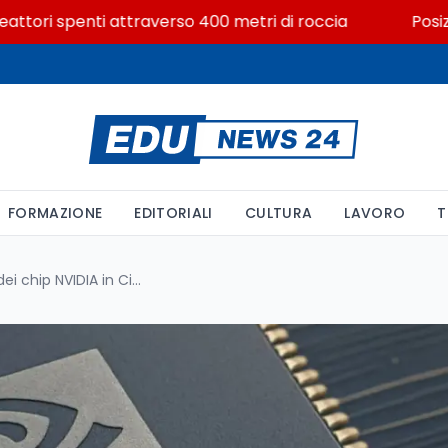
i spenti attraverso 400 metri di roccia
Posizioni ec
FORMAZIONE
EDITORIALI
CULTURA
LAVORO
T
Boom del mercato nero dei chip NVIDIA in Cina: oltre 1 miliardo