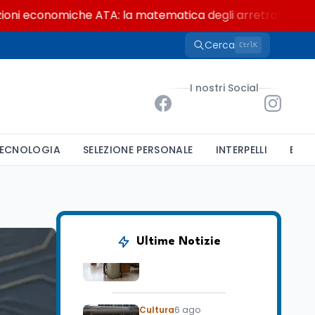
onomiche ATA: la matematica degli arretrati fino a 4.150 e
Cerca
K
Ctrl
Ricerca
6 ago
Un secolo di Warburg: il
farmaco anti-tumore
I nostri Social
che accende la glicolisi
Ricerca
6 ago
Il rivelatore che 'vede' i
ECNOLOGIA
SELEZIONE PERSONALE
INTERPELLI
BAND
reattori spenti
attraverso 400 metri di
roccia
Scuola
6 ago
Posizioni economiche
ATA: la matematica
Ultime Notizie
degli arretrati fino a
4.150 euro
Cultura
6 ago
Spesa culturale in