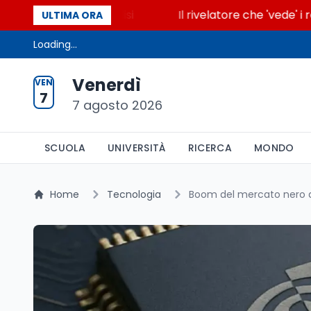
ende la glicolisi
Il rivelatore che 'vede' i reattor
ULTIMA ORA
Loading...
Venerdì
VEN
7
7 agosto 2026
SCUOLA
UNIVERSITÀ
RICERCA
MONDO
Home
Tecnologia