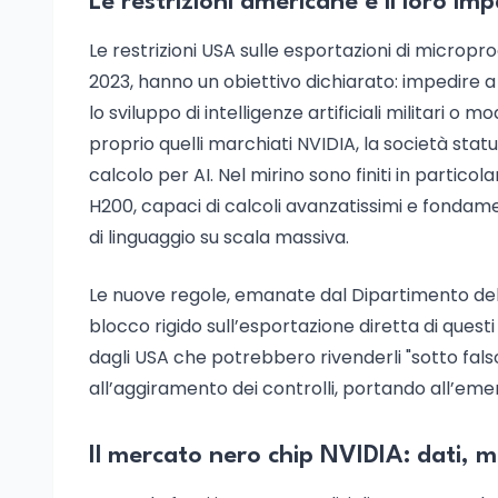
Le restrizioni americane e il loro im
Le restrizioni USA sulle esportazioni di micropr
2023, hanno un obiettivo dichiarato: impedire
lo sviluppo di intelligenze artificiali militari o 
proprio quelli marchiati NVIDIA, la società stat
calcolo per AI. Nel mirino sono finiti in particol
H200, capaci di calcoli avanzatissimi e fondament
di linguaggio su scala massiva.
Le nuove regole, emanate dal Dipartimento del
blocco rigido sull’esportazione diretta di questi
dagli USA che potrebbero rivenderli "sotto fal
all’aggiramento dei controlli, portando all’emer
Il mercato nero chip NVIDIA: dati, 