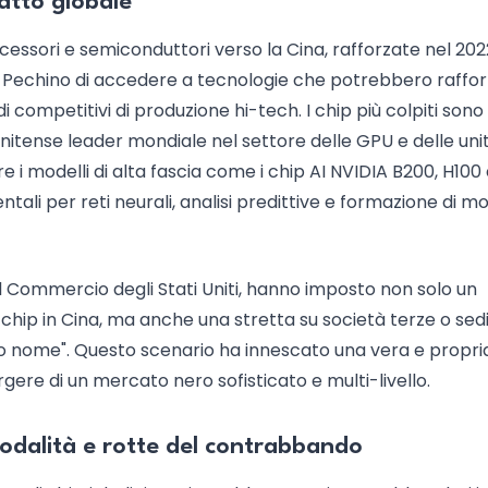
patto globale
ocessori e semiconduttori verso la Cina, rafforzate nel 202
 a Pechino di accedere a tecnologie che potrebbero raffo
modi competitivi di produzione hi-tech. I chip più colpiti sono
unitense leader mondiale nel settore delle GPU e delle unit
are i modelli di alta fascia come i chip AI NVIDIA B200, H100
ali per reti neurali, analisi predittive e formazione di mo
 Commercio degli Stati Uniti, hanno imposto non solo un
 chip in Cina, ma anche una stretta su società terze o sedi
so nome". Questo scenario ha innescato una vera e propri
gere di un mercato nero sofisticato e multi-livello.
modalità e rotte del contrabbando