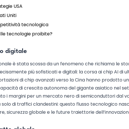
rategie USA
ti Uniti
petitività tecnologica
lle tecnologie proibite?
o digitale
zionale è stata scossa da un fenomeno che richiama le sto
isamente più sofisticati e digitali: la corsa ai chip AI di u
ortazioni di chip avanzati verso la Cina hanno prodotto un
capacità di crescita autonoma del gigante asiatico nel se
creato i margini per un mercato nero di semiconduttori dal v
tta solo di traffici clandestini: questo flusso tecnologico na
re, sicurezza globale e le future traiettorie dell’innovazion