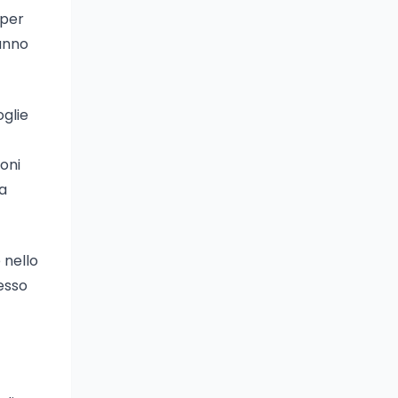
 per
anno
oglie
oni
na
 nello
esso