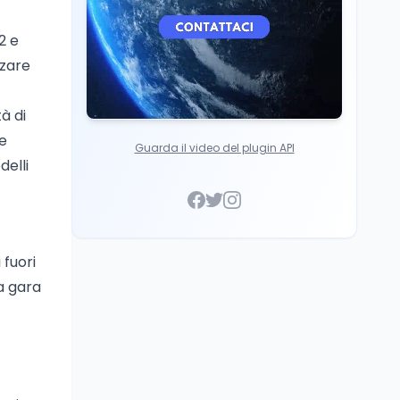
2 e
rzare
à di
 e
Guarda il video del plugin API
delli
 fuori
a gara