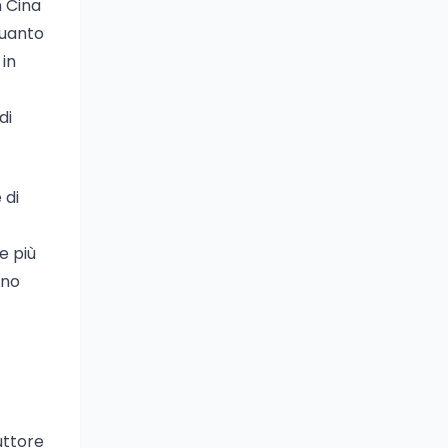
n Cina
quanto
in
di
 di
e più
uno
uttore