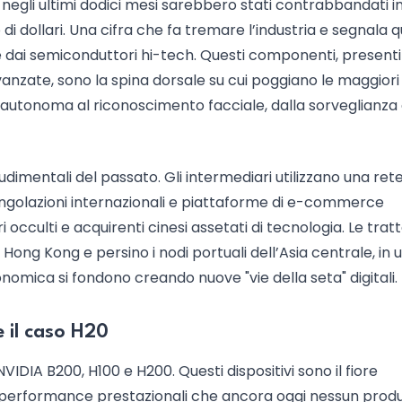
 negli ultimi dodici mesi sarebbero stati contrabbandati i
 di dollari. Una cifra che fa tremare l’industria e segnala 
dai semiconduttori hi-tech. Questi componenti, presenti 
anzate, sono la spina dorsale su cui poggiano le maggiori
ida autonoma al riconoscimento facciale, dalla sorveglianza 
imentali del passato. Gli intermediari utilizzano una rete
angolazioni internazionali e piattaforme di e-commerce
occulti e acquirenti cinesi assetati di tecnologia. Le tratt
Hong Kong e persino i nodi portuali dell’Asia centrale, in 
nomica si fondono creando nuove "vie della seta" digitali.
 il caso H20
 NVIDIA B200, H100 e H200. Questi dispositivi sono il fiore
on performance prestazionali che ancora oggi nessun prod