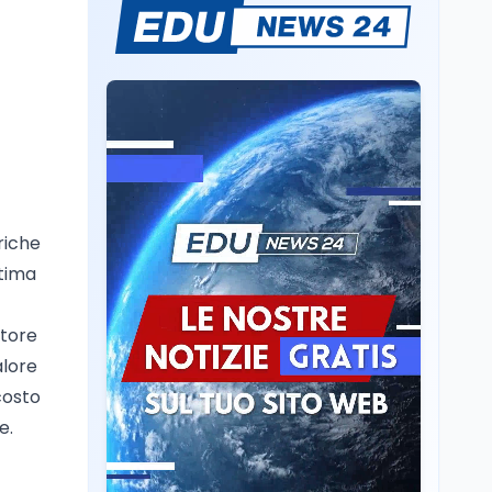
Il rivelatore che 'vede' i
reattori spenti
attraverso 400 metri di
roccia
Scuola
6 ago
Posizioni economiche
ATA: la matematica
degli arretrati fino a
4.150 euro
Cultura
6 ago
riche
Spesa culturale in
ltima
Lombardia da record,
ma la voragine Nord-
Sud triplica
ttore
Cultura
6 ago
alore
Francesco Guccini si è
scosto
spento a Pàvana: addio
e.
al Maestrone