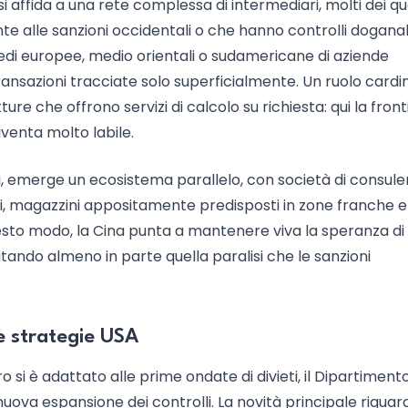
i affida a una rete complessa di intermediari, molti dei qu
e alle sanzioni occidentali o che hanno controlli doganali
 sedi europee, medio orientali o sudamericane di aziende
ransazioni tracciate solo superficialmente. Un ruolo cardi
ure che offrono servizi di calcolo su richiesta: qui la front
iventa molto labile.
ti, emerge un ecosistema parallelo, con società di consul
ari, magazzini appositamente predisposti in zone franche e
uesto modo, la Cina punta a mantenere viva la speranza di
tando almeno in parte quella paralisi che le sanzioni
ve strategie USA
 si è adattato alle prime ondate di divieti, il Dipartiment
uova espansione dei controlli. La novità principale riguar