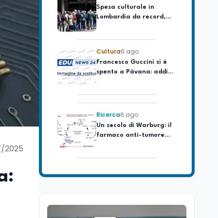
Lombardia da record,
ma la voragine Nord-
Sud triplica
Cultura
6 ago
Francesco Guccini si è
spento a Pàvana: addio
al Maestrone
Ricerca
6 ago
Un secolo di Warburg: il
farmaco anti-tumore
che accende la glicolisi
7/2025
Ricerca
6 ago
Il rivelatore che 'vede' i
a:
reattori spenti
attraverso 400 metri di
roccia
Scuola
6 ago