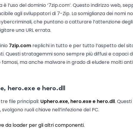
da è l’uso del dominio ‘7zip.com’. Questo indirizzo web, sep
ducibile agli sviluppatori di 7-Zip. La somiglianza dei nomi n
cybercriminali, che puntano a catturare l’attenzione degli
digitare una URL errata.
inio
7zip.com
replichi in tutto e per tutto l’aspetto del sit
nti. Questi stratagemmi sono sempre più diffusi e capaci d
re famosi, ma anche malware in grado di eludere molti anti
xe, hero.exe e hero.dll
re file principali:
Uphero.exe, hero.exe e hero.dll
. Questi 
, svolgono ruoli chiave nell’infezione del PC.
ve da loader per gli altri componenti.