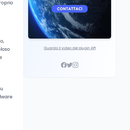
proprio
o,
Guarda il video del plugin API
oloso
e
su
alware