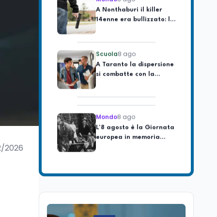
14enne era bullizzato: la
CZ-75 era del nonno
Scuola
8 ago
A Taranto la dispersione
si combatte con la
pedagogia della
relazione
Mondo
8 ago
L'8 agosto è la Giornata
europea in memoria
delle vittime del lavoro.
Istituita dal Parlamento
2/2026
di Strasburgo in ricordo
Università
8 ago
dei minatori morti a
Università statali, il
Marcinelle nel 1956
Fondo ordinario 2026
sale a 9,415 miliardi, c'è
la firma della ministra
Bernini sul decreto
Tecnologia
8 ago