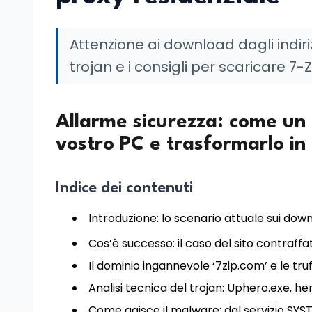
Attenzione ai download dagli indirizz
trojan e i consigli per scaricare 7-Z
Allarme sicurezza: come un f
vostro PC e trasformarlo in
Indice dei contenuti
Introduzione: lo scenario attuale sui dow
Cos’è successo: il caso del sito contraffa
Il dominio ingannevole ‘7zip.com’ e le tru
Analisi tecnica del trojan: Uphero.exe, her
Come agisce il malware: dal servizio SYST