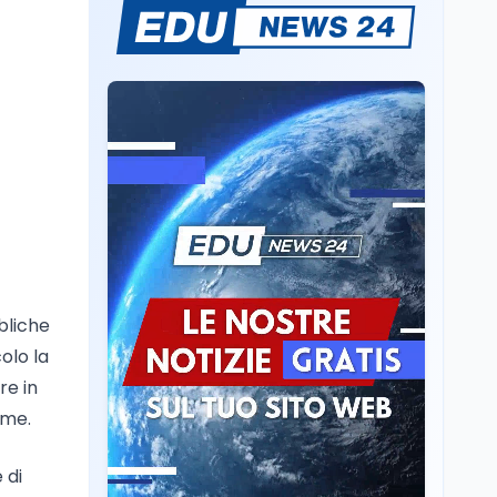
dei minatori morti a
Università statali, il
Marcinelle nel 1956
Fondo ordinario 2026
sale a 9,415 miliardi, c'è
la firma della ministra
Bernini sul decreto
Tecnologia
8 ago
Il cloaking selettivo di
Time: ads invisibili solo
per i chatbot AI
Mondo
8 ago
A Nonthaburi il killer
14enne era bullizzato: la
CZ-75 era del nonno
bliche
olo la
Scuola
8 ago
re in
A Taranto la dispersione
ime.
si combatte con la
pedagogia della
relazione
 di