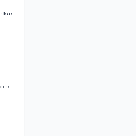
ollo a
y
iare