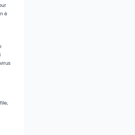
pur
on è
o
i
virus
file,