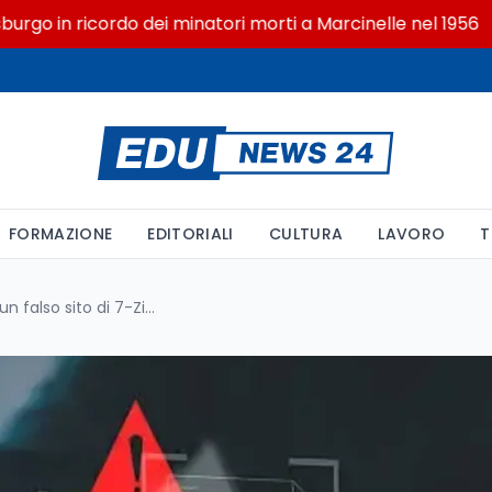
in ricordo dei minatori morti a Marcinelle nel 1956
FORMAZIONE
EDITORIALI
CULTURA
LAVORO
T
Allarme sicurezza: come un falso sito di 7-Zip può infettare il vostro PC e trasformarlo in un proxy residenziale