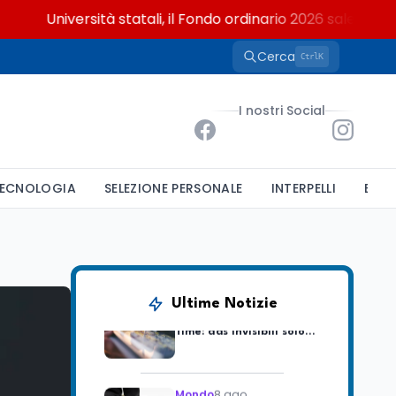
Università statali, il Fondo ordinario 2026 sale a 9,415 mili
Cerca
K
Ctrl
Mondo
8 ago
L'8 agosto è la Giornata
I nostri Social
europea in memoria
delle vittime del lavoro.
Istituita dal Parlamento
di Strasburgo in ricordo
Università
8 ago
dei minatori morti a
ECNOLOGIA
SELEZIONE PERSONALE
INTERPELLI
BAND
Università statali, il
Marcinelle nel 1956
Fondo ordinario 2026
sale a 9,415 miliardi, c'è
la firma della ministra
Bernini sul decreto
Tecnologia
8 ago
Il cloaking selettivo di
Ultime Notizie
Time: ads invisibili solo
per i chatbot AI
Mondo
8 ago
A Nonthaburi il killer