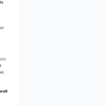
la
n
del
izio
i
più
ewall