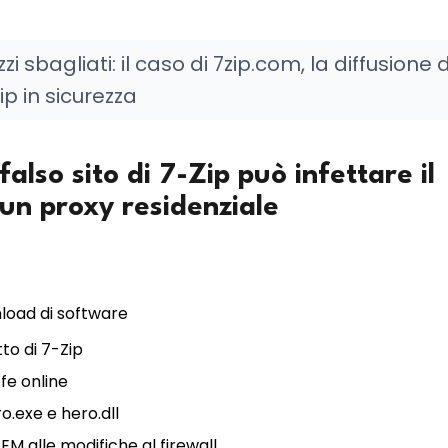
i sbagliati: il caso di 7zip.com, la diffusione 
ip in sicurezza
also sito di 7-Zip può infettare il
 un proxy residenziale
nload di software
tto di 7-Zip
ffe online
o.exe e hero.dll
EM alle modifiche al firewall