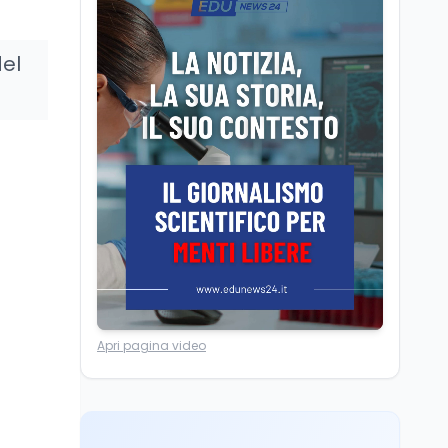
Il cloaking selettivo di
Time: ads invisibili solo
per i chatbot AI
del
Mondo
8 ago
A Nonthaburi il killer
14enne era bullizzato: la
CZ-75 era del nonno
Scuola
8 ago
A Taranto la dispersione
si combatte con la
pedagogia della
relazione
Mondo
8 ago
Apri pagina video
L'8 agosto è la Giornata
europea in memoria
delle vittime del lavoro.
Istituita dal Parlamento
di Strasburgo in ricordo
Università
8 ago