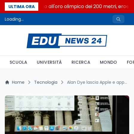
Livio Berruti, addio all'oro olimpico dei 200 metri, eroe al
ULTIMA ORA
Loading...
SCUOLA
UNIVERSITÀ
RICERCA
MONDO
FO
Home
Tecnologia
Alan Dye lascia Apple e approda a Meta: rivoluzione nel design di interfacce tra AI, hardware e software