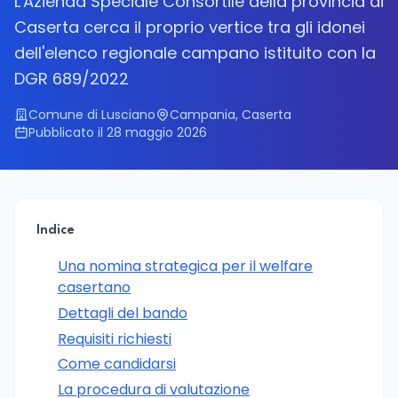
L'Azienda Speciale Consortile della provincia di
Caserta cerca il proprio vertice tra gli idonei
dell'elenco regionale campano istituito con la
DGR 689/2022
Comune di Lusciano
Campania, Caserta
Pubblicato il 28 maggio 2026
Indice
Una nomina strategica per il welfare
casertano
Dettagli del bando
Requisiti richiesti
Come candidarsi
La procedura di valutazione