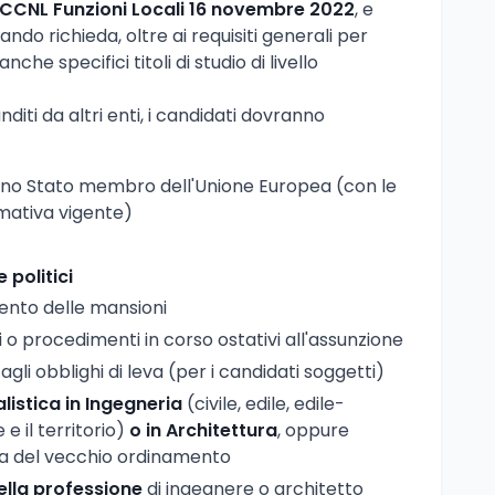
CCNL Funzioni Locali 16 novembre 2022
, e
ndo richieda, oltre ai requisiti generali per
che specifici titoli di studio di livello
anditi da altri enti, i candidati dovranno
uno Stato membro dell'Unione Europea (con le
mativa vigente)
e politici
ento delle mansioni
o procedimenti in corso ostativi all'assunzione
gli obblighi di leva (per i candidati soggetti)
listica in Ingegneria
(civile, edile, edile-
e il territorio)
o in Architettura
, oppure
rea del vecchio ordinamento
della professione
di ingegnere o architetto