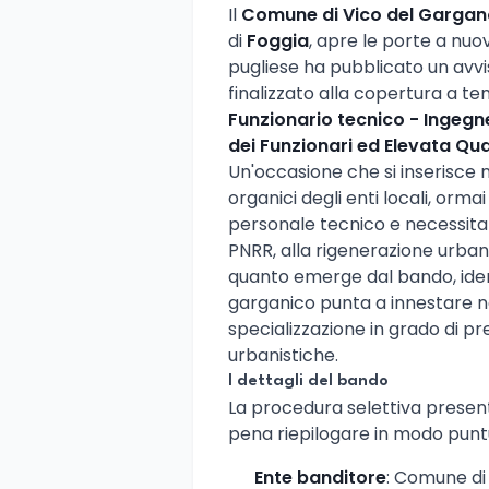
Il
Comune di Vico del Gargan
di
Foggia
, apre le porte a nu
pugliese ha pubblicato un avvi
finalizzato alla copertura a t
Funzionario tecnico - Ingegn
dei Funzionari ed Elevata Qua
Un'occasione che si inserisce 
organici degli enti locali, or
personale tecnico e necessita
PNRR, alla rigenerazione urbana
quanto emerge dal bando, iden
garganico punta a innestare ne
specializzazione in grado di pres
urbanistiche.
I dettagli del bando
La procedura selettiva present
pena riepilogare in modo punt
Ente banditore
: Comune di