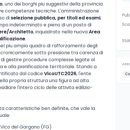
o
, uno dei borghi piu suggestivi della provincia
ove competenze tecniche. L'amministrazione
Pub
so di
selezione pubblica, per titoli ed esami
,
empo indeterminato e pieno di un posto di
Sca
ere/Architetto
, inquadrato nella nuova
Area
lificazione
.
Sta
nel piu ampio quadro di rafforzamento degli
mai cronicamente sotto pressione tra carenza di
 di gestire procedure complesse legate al
ARE
 e alla pianificazione territoriale. Stando a
tificato dal codice
VicoUTC2026
, l'ente
Co
lla propria struttura una figura ad alta
idiare l'intero ciclo delle attivita edilizio-
a caratteristiche ben definite, che vale la
uale:
 Vico del Gargano (FG)