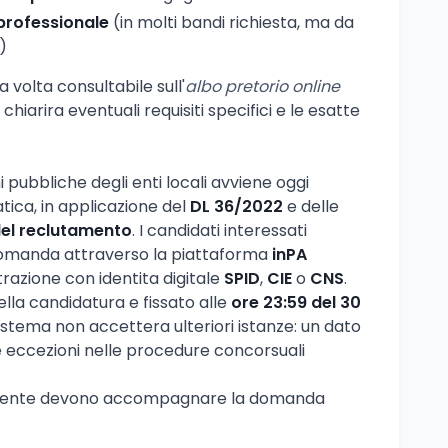
 professionale
(in molti bandi richiesta, ma da
)
a volta consultabile sull'
albo pretorio online
, chiarira eventuali requisiti specifici e le esatte
i pubbliche degli enti locali avviene oggi
ica, in applicazione del
DL 36/2022
e delle
del reclutamento
. I candidati interessati
omanda attraverso la piattaforma
inPA
strazione con identita digitale
SPID
,
CIE
o
CNS
.
della candidatura e fissato alle
ore 23:59 del 30
 sistema non accettera ulteriori istanze: un dato
eccezioni nelle procedure concorsuali
lmente devono accompagnare la domanda