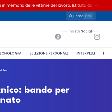
emoria delle vittime del lavoro. Istituita dal Parlamento d
Cerca
K
Ctrl
I nostri Social
ECNOLOGIA
SELEZIONE PERSONALE
INTERPELLI
BAND
Vico del Gargano cerca un funzionario tecnico: bando per ingegnere o architetto a tempo indeterminato
cnico: bando per
inato