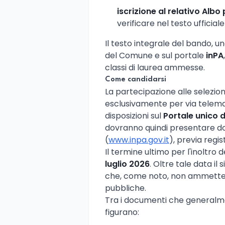
iscrizione al relativo Albo
verificare nel testo ufficiale
Il testo integrale del bando, un
del Comune e sul portale
inPA
classi di laurea ammesse.
Come candidarsi
La partecipazione alle selezion
esclusivamente per via telemat
disposizioni sul
Portale unico 
dovranno quindi presentare d
(
www.inpa.gov.it
), previa regi
Il termine ultimo per l'inoltro 
luglio 2026
. Oltre tale data il
che, come noto, non ammette 
pubbliche.
Tra i documenti che genera
figurano: