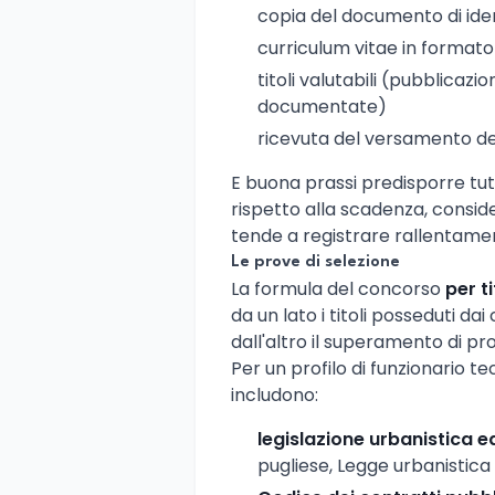
copia del documento di ident
curriculum vitae in format
titoli valutabili (pubblicazio
documentate)
ricevuta del versamento del
E buona prassi predisporre tu
rispetto alla scadenza, conside
tende a registrare rallentament
Le prove di selezione
La formula del concorso
per t
da un lato i titoli posseduti dai 
dall'altro il superamento di pro
Per un profilo di funzionario 
includono:
legislazione urbanistica ed
pugliese, Legge urbanistica