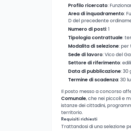
Profilo ricercato
: Funziona
Area di inquadramento
: F
D del precedente ordinam
Numero di posti
: 1
Tipologia contrattuale
: t
Modalita di selezione
: per
Sede di lavoro
: Vico del G
Settore di riferimento
: edi
Data di pubblicazione
: 30
Termine di scadenza
: 30 l
Il posto messo a concorso affer
Comunale
, che nei piccoli e
istanze dei cittadini, program
territorio.
Requisiti richiesti
Trattandosi di una selezione p