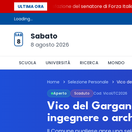
o al Senato. La soddisfazione del senatore di Forza Italia, 
ULTIMA ORA
Loading...
Sabato
SAB
8
8 agosto 2026
SCUOLA
UNIVERSITÀ
RICERCA
MONDO
Home
Selezione Personale
Aperto
Scaduto
Cod. VicoUTC2026
Vico del Gargan
ingegnere o arc
Il Comune pugliese apre una sele