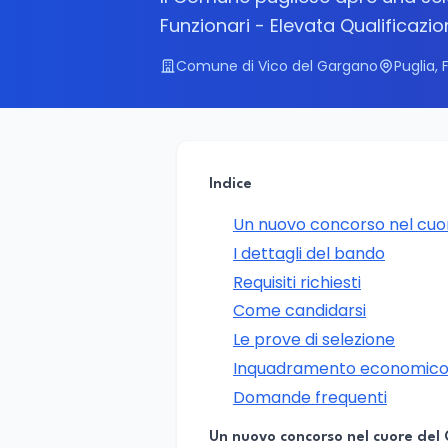
Funzionari - Elevata Qualificazi
Comune di Vico del Gargano
Puglia, 
Indice
Un nuovo concorso nel cuo
I dettagli del bando
Requisiti richiesti
Come candidarsi
Le prove di selezione
Inquadramento economico 
Domande frequenti
Un nuovo concorso nel cuore de