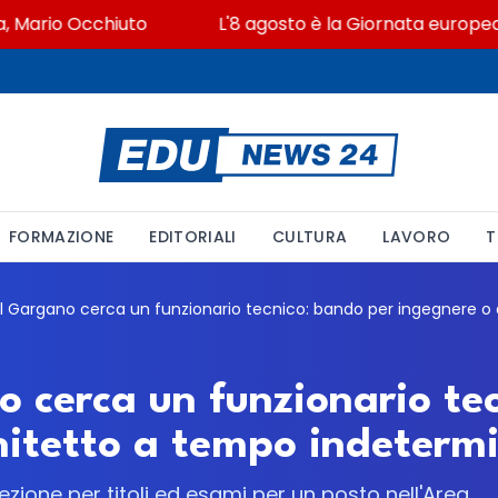
Mario Occhiuto
L'8 agosto è la Giornata europea in m
FORMAZIONE
EDITORIALI
CULTURA
LAVORO
T
o cerca un funzionario te
hitetto a tempo indeterm
zione per titoli ed esami per un posto nell'Area