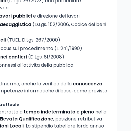
ici
(D.Lgs. 36/2023) con particolare
avori
lavori pubblici
e direzione dei lavori
aesaggistica
(D.Lgs. 152/2006, Codice dei beni
ali
(TUEL, D.Lgs. 267/2000)
 focus sul procedimento (L. 241/1990)
nei cantieri
(D.Lgs. 81/2008)
nnessi all'attivita della pubblica
i norma, anche la verifica della
conoscenza
ompetenze informatiche di base, come previsto
trattuale
contratto a
tempo indeterminato e pieno
nella
 Elevata Qualificazione
, posizione retributiva
oni Locali
. Lo stipendio tabellare lordo annuo