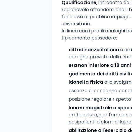
Qualificazione
, introdotta dal
ragionevole attendersi che il ba
l'accesso al pubblico impiego, an
universitario.
In linea con i profili analoghi b
tipicamente possedere:
cittadinanza italiana
o di 
deroghe previste dalla nor
eta non inferiore a 18 anni
godimento dei diritti civili 
idoneita fisica
allo svolgim
assenza di condanne penali 
posizione regolare rispetto a
laurea magistrale o specia
architettura, per l'ambiente 
equipollenti diplomi di lau
abilitazione all'esercizio 