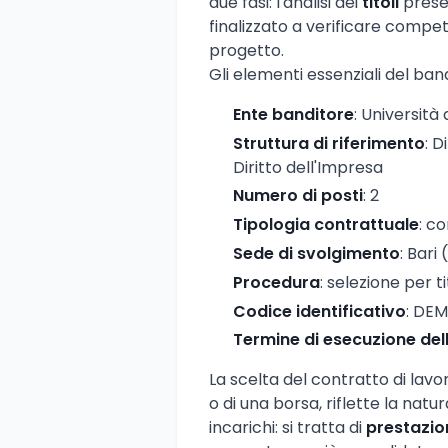
due fasi: l'analisi dei
titoli
presen
finalizzato a verificare compete
progetto.
Gli elementi essenziali del ban
Ente banditore
: Università 
Struttura di riferimento
: 
Diritto dell'Impresa
Numero di posti
: 2
Tipologia contrattuale
: c
Sede di svolgimento
: Bari 
Procedura
: selezione per ti
Codice identificativo
: DE
Termine di esecuzione del
La scelta del contratto di lav
o di una borsa, riflette la natu
incarichi: si tratta di
prestazio