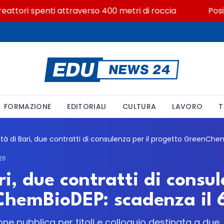
ttori spenti attraverso 400 metri di roccia
Posizion
FORMAZIONE
EDITORIALI
CULTURA
LAVORO
T
26
i, due contratti di consul
hemBioDEP: scadenza il 6
ne pubblica per titoli e colloquio destinata a due