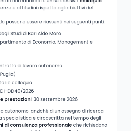
tati dai candidati e un successivo
colloquio
nze e attitudini rispetto agli obiettivi del
do possono essere riassunti nei seguenti punti:
degli Studi di Bari Aldo Moro
Dipartimento di Economia, Management e
ontratto di lavoro autonomo
(Puglia)
toli e colloquio
MDI-DD40/2026
le prestazioni
: 30 settembre 2026
oro autonomo, anziché di un assegno di ricerca
ra specialistica e circoscritta nel tempo degli
ni di consulenza professionale
che richiedono