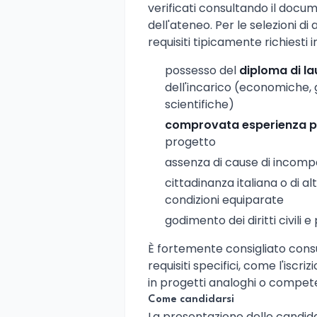
verificati consultando il docu
dell'ateneo. Per le selezioni di 
requisiti tipicamente richiesti 
possesso del
diploma di l
dell'incarico (economiche, 
scientifiche)
comprovata esperienza p
progetto
assenza di cause di incompa
cittadinanza italiana o di 
condizioni equiparate
godimento dei diritti civili e p
È fortemente consigliato consul
requisiti specifici, come l'iscr
in progetti analoghi o compete
Come candidarsi
La presentazione delle candid