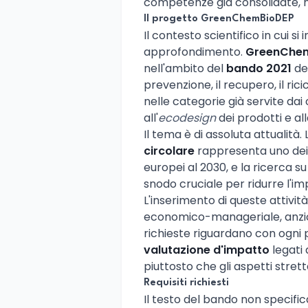
competenze già consolidate, no
Il progetto GreenChemBioDEP
Il contesto scientifico in cui si
approfondimento.
GreenChe
nell'ambito del
bando 2021
ded
prevenzione, il recupero, il rici
nelle categorie già servite dai 
all'
ecodesign
dei prodotti e all
Il tema è di assoluta attualità.
circolare
rappresenta uno dei p
europei al 2030, e la ricerca s
snodo cruciale per ridurre l'im
L'inserimento di queste attivi
economico-manageriale, anzic
richieste riguardano con ogni p
valutazione d'impatto
legati 
piuttosto che gli aspetti stret
Requisiti richiesti
Il testo del bando non specifica