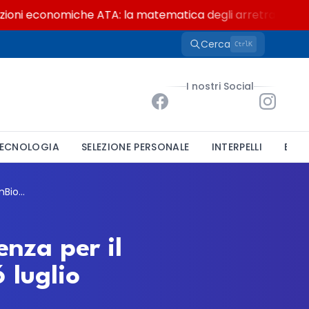
i economiche ATA: la matematica degli arretrati fino a 4.
Cerca
K
Ctrl
I nostri Social
ECNOLOGIA
SELEZIONE PERSONALE
INTERPELLI
BAND
Università di Bari, due contratti di consulenza per il progetto GreenChemBioDEP: scadenza il 6 luglio
enza per il
 luglio