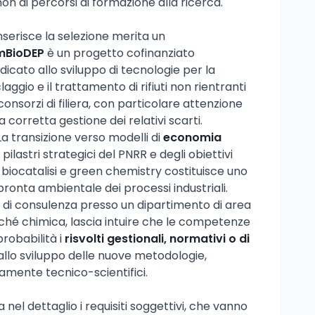
n di percorsi di formazione alla ricerca.
 inserisce la selezione merita un
mBioDEP
è un progetto cofinanziato
icato allo sviluppo di tecnologie per la
claggio e il trattamento di rifiuti non rientranti
consorzi di filiera, con particolare attenzione
a corretta gestione dei relativi scarti.
 La transizione verso modelli di
economia
ilastri strategici del PNRR e degli obiettivi
u biocatalisi e green chemistry costituisce uno
pronta ambientale dei processi industriali.
tà di consulenza presso un dipartimento di area
hé chimica, lascia intuire che le competenze
robabilità i
risvolti gestionali, normativi o di
allo sviluppo delle nuove metodologie,
tamente tecnico-scientifici.
 nel dettaglio i requisiti soggettivi, che vanno