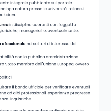
mento integrale pubblicato sul portale
analoga natura presso le università italiane, i
includono:
aurea
in discipline coerenti con l'oggetto
giuridiche, manageriali o, eventualmente,
rofessionale
nei settori di interesse del
tibilità con la pubblica amministrazione
altro Stato membro dell'Unione Europea, ovvero
olitici
tare il bando ufficiale per verificare eventuali
izione ad albi professionali, esperienze pregresse
nze linguistiche.
ature segue le procedure ordinarie previste