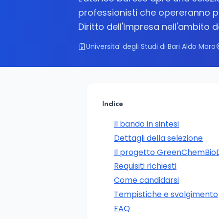
professionisti che opereranno 
Diritto dell'Impresa nell'ambito 
Universita' degli Studi di Bari Aldo Moro
Indice
Il bando in sintesi
Dettagli della selezione
Il progetto GreenChemBio
Requisiti richiesti
Come candidarsi
Tempistiche e svolgimento
FAQ