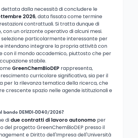
 dettata dalla necessità di concludere le
ettembre 2026
, data fissata come termine
restazioni contrattuali. Si tratta dunque di
 con un orizzonte operativo di alcuni mesi.
a selezione particolarmente interessante per
che intendano integrare la propria attività con
ne con il mondo accademico, piuttosto che per
occupazione stabile.
 come
GreenChemBioDEP
rappresenta,
escimento curricolare significativa, sia per il
ia per la rilevanza tematica della ricerca, che
e crescente spazio nelle agende istituzionali e
 dal bando DEMDI-DD40/2026?
ne di
due contratti di lavoro autonomo
per
bito del progetto GreenChemBioDEP presso il
agement e Diritto dell'Impresa dell'Università