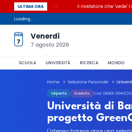
 accende la glicolisi
Il rivelatore che 'vede' i rea
ULTIMA ORA
Loading...
Venerdì
VEN
7
7 agosto 2026
SCUOLA
UNIVERSITÀ
RICERCA
MONDO
Home
Selezione Personale
Aperto
Scaduto
Cod. DEMDI-DD40/20
Università di Bar
progetto GreenC
L'ateneo barese apre una selezio