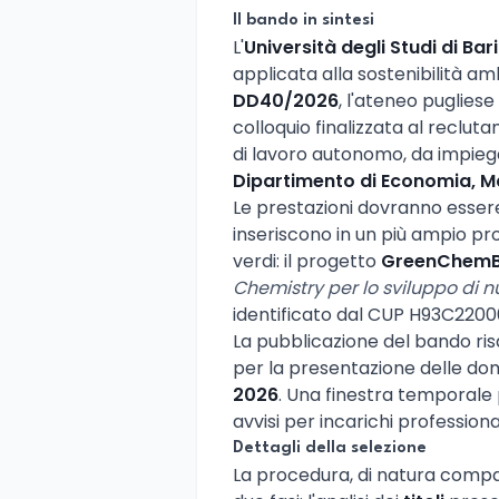
Il bando in sintesi
L'
Università degli Studi di Ba
applicata alla sostenibilità am
DD40/2026
, l'ateneo pugliese
colloquio finalizzata al reclut
di lavoro autonomo, da impiegar
Dipartimento di Economia, M
Le prestazioni dovranno esse
inseriscono in un più ampio p
verdi: il progetto
GreenChemB
Chemistry per lo sviluppo di
identificato dal CUP H93C2200
La pubblicazione del bando ris
per la presentazione delle do
2026
. Una finestra temporale p
avvisi per incarichi profession
Dettagli della selezione
La procedura, di natura compa