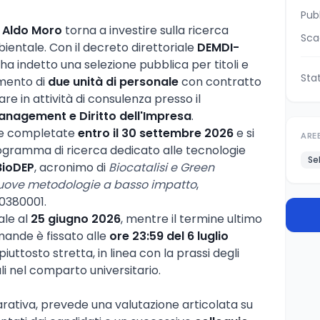
Pub
ri Aldo Moro
torna a investire sulla ricerca
Sca
bientale. Con il decreto direttoriale
DEMDI-
 ha indetto una selezione pubblica per titoli e
Sta
amento di
due unità di personale
con contratto
e in attività di consulenza presso il
anagement e Diritto dell'Impresa
.
re completate
entro il 30 settembre 2026
e si
ARE
rogramma di ricerca dedicato alle tecnologie
Se
ioDEP
, acronimo di
Biocatalisi e Green
 nuove metodologie a basso impatto
,
0380001.
ale al
25 giugno 2026
, mentre il termine ultimo
mande è fissato alle
ore 23:59 del 6 luglio
iuttosto stretta, in linea con la prassi degli
ali nel comparto universitario.
rativa, prevede una valutazione articolata su