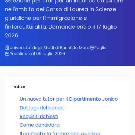
Selezione per titoli per un incarico da 24 ore
nell'ambito del Corso di Laurea in Scienze
giuridiche per l'immigrazione e
l'interculturalità. Domande entro il 17 luglio
2026
Universita' degli Studi di Bari Aldo Moro
Puglia
Pubblicato il 06 luglio 2026
Indice
Un nuovo tutor per il Dipartimento Jonico
Dettagli del bando
Requisiti richiesti
Come candidarsi
Il contesto: la formazione giuridica