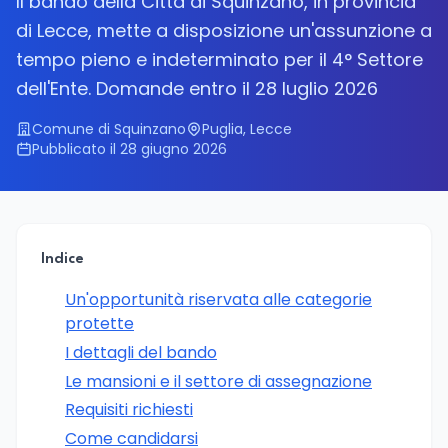
Il bando della Città di Squinzano, in provincia
di Lecce, mette a disposizione un'assunzione a
tempo pieno e indeterminato per il 4° Settore
dell'Ente. Domande entro il 28 luglio 2026
Comune di Squinzano
Puglia, Lecce
Pubblicato il 28 giugno 2026
Indice
Un'opportunità riservata alle categorie
protette
I dettagli del bando
Le mansioni e il settore di assegnazione
Requisiti richiesti
Come candidarsi