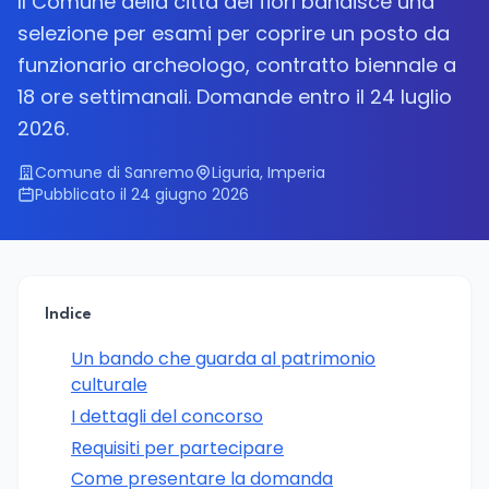
Il Comune della città dei fiori bandisce una
selezione per esami per coprire un posto da
funzionario archeologo, contratto biennale a
18 ore settimanali. Domande entro il 24 luglio
2026.
Comune di Sanremo
Liguria, Imperia
Pubblicato il 24 giugno 2026
Indice
Un bando che guarda al patrimonio
culturale
I dettagli del concorso
Requisiti per partecipare
Come presentare la domanda