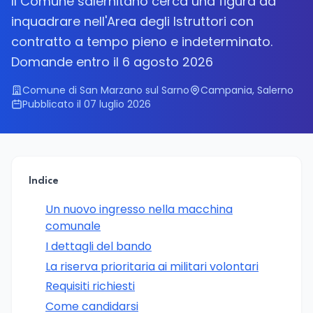
Il Comune salernitano cerca una figura da
inquadrare nell'Area degli Istruttori con
contratto a tempo pieno e indeterminato.
Domande entro il 6 agosto 2026
Comune di San Marzano sul Sarno
Campania, Salerno
Pubblicato il 07 luglio 2026
Indice
Un nuovo ingresso nella macchina
comunale
I dettagli del bando
La riserva prioritaria ai militari volontari
Requisiti richiesti
Come candidarsi