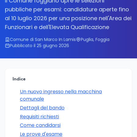
Il Comune foggiano apre le selezioni
pubbliche per esami: candidature aperte fino
al 10 luglio 2026 per una posizione nell'Area dei
Funzionari e dell'Elevata Qualificazione
Comune di San Marco In Lamis
Puglia, Foggia
Pubblicato il 25 giugno 2026
Indice
Un nuovo ingresso nella macchina
comunale
Dettagli del bando
Requisiti richiesti
Come candidarsi
Le prove d'esame