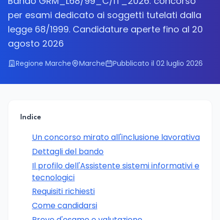
Bando GRM_L68/99_C/IT_2026: concorso
per esami dedicato ai soggetti tutelati dalla
legge 68/1999. Candidature aperte fino al 20
agosto 2026
Regione Marche
Marche
Pubblicato il 02 luglio 2026
Indice
Un concorso mirato all'inclusione lavorativa
Dettagli del bando
Il profilo dell'Assistente sistemi informativi e
tecnologici
Requisiti richiesti
Come candidarsi
Prove d'esame e valutazione