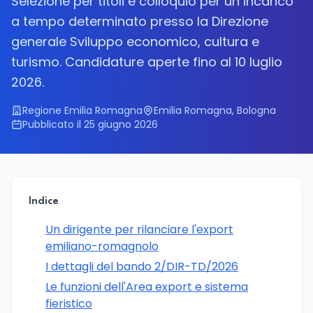
Selezione per titoli e colloquio per un incarico
a tempo determinato presso la Direzione
generale Sviluppo economico, cultura e
turismo. Candidature aperte fino al 10 luglio
2026.
Regione Emilia Romagna
Emilia Romagna, Bologna
Pubblicato il 25 giugno 2026
Indice
Un dirigente per rilanciare l'export
emiliano-romagnolo
I dettagli del bando 2/DIR-TD/2026
Le funzioni dell'Area export e sistema
fieristico