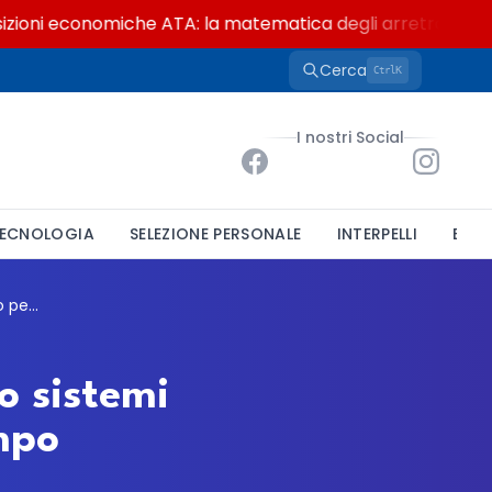
i economiche ATA: la matematica degli arretrati fino a 4.
Cerca
K
Ctrl
I nostri Social
ECNOLOGIA
SELEZIONE PERSONALE
INTERPELLI
BAND
Provincia di Cremona, un posto da Esperto sistemi informativi: concorso per funzionari a tempo indeterminato
o sistemi
empo