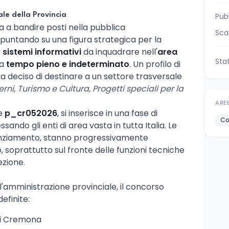
ale della Provincia
Pub
 a bandire posti nella pubblica
Sca
 puntando su una figura strategica per la
 sistemi informativi
da inquadrare nell'
area
Sta
 a
tempo pieno e indeterminato
. Un profilo di
 ha deciso di destinare a un settore trasversale
terni, Turismo e Cultura, Progetti speciali per la
ARE
ce
p_cr052026
, si inserisce in una fase di
Co
sando gli enti di area vasta in tutta Italia. Le
enziamento, stanno progressivamente
 soprattutto sul fronte delle funzioni tecniche
ezione.
'amministrazione provinciale, il concorso
efinite:
 di Cremona