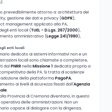
23
.
 prevedibilmente attorno a: architettura dei
ty, gestione dei dati e privacy (
GDPR
),
ject management applicato alla PA,
gli enti locali (
TUEL - D.Lgs. 267/2000
),
dimento amministrativo (
Legge 241/1990
),
gli enti locali
onario dedicato ai sistemi informativi non e un
istrazioni locali sono chiamate a completare,
sti dal
PNRR
nella
Missione 1
dedicata proprio a
 competitivita della PA. Si tratta di scadenze
d, adozione della piattaforma
PagoPA
,
mento ai livelli di sicurezza fissati dall'
Agenzia
nale
.
dalla Provincia di Cremona diventano, in questo
e operativa delle amministrazioni. Non un
nario capace di dialogare con la dirigenza,