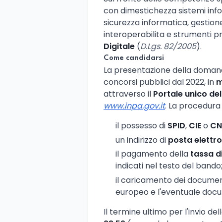
con dimestichezza sistemi infor
sicurezza informatica, gestione
interoperabilita e strumenti pr
Digitale
(
D.Lgs. 82/2005
).
Come candidarsi
La presentazione della domand
concorsi pubblici dal 2022, in
m
attraverso il
Portale unico de
www.inpa.gov.it
. La procedura 
il possesso di
SPID
,
CIE
o
CN
un indirizzo di
posta elettro
il pagamento della
tassa d
indicati nel testo del bando
il caricamento dei documenti
europeo e l'eventuale docum
Il termine ultimo per l'invio de