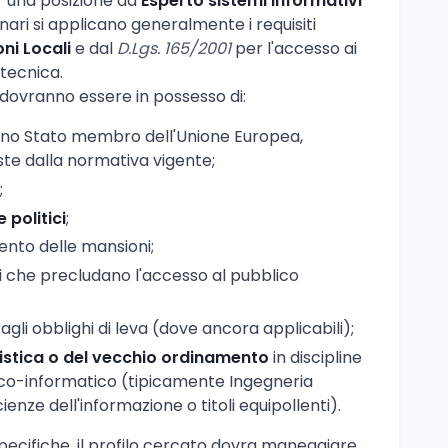
er una posizione da
Esperto sistemi informativi
nari si applicano generalmente i requisiti
ni Locali
e dal
D.Lgs. 165/2001
per l'accesso ai
 tecnica.
i dovranno essere in possesso di:
uno Stato membro dell'Unione Europea,
ste dalla normativa vigente;
;
e politici
;
ento delle mansioni;
 che precludano l'accesso al pubblico
agli obblighi di leva (dove ancora applicabili);
listica o del vecchio ordinamento
in discipline
nico-informatico (tipicamente Ingegneria
enze dell'informazione o titoli equipollenti).
ecifiche, il profilo cercato dovra maneggiare