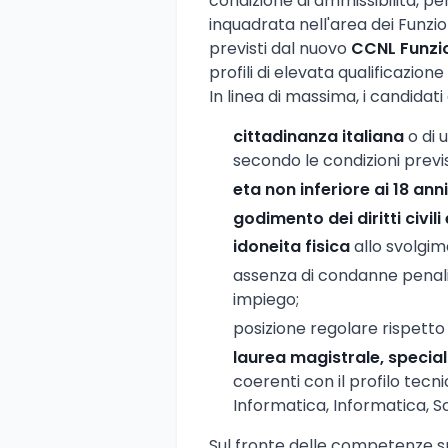
condizione di ammissibilita, p
inquadrata nell'area dei Funzio
previsti dal nuovo
CCNL Funzio
profili di elevata qualificazione
In linea di massima, i candidat
cittadinanza italiana
o di 
secondo le condizioni previ
eta non inferiore ai 18 anni
godimento dei diritti civili 
idoneita fisica
allo svolgim
assenza di condanne penali
impiego;
posizione regolare rispetto 
laurea magistrale, specia
coerenti con il profilo tec
Informatica, Informatica, Sci
Sul fronte delle competenze sp