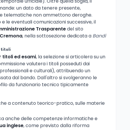
porale ufficiale). Oltre quella soglia, il
mande: un dato da tenere presente,
rme telematiche non ammettono deroghe.
o e le eventuali comunicazioni successive, il
ministrazione Trasparente
del sito
i Cremona
, nella sottosezione dedicata a
Bandi
titoli
 titoli ed esami
, la selezione si articolera su un
ommissione valutera i titoli posseduti dai
, professionali e culturali), attribuendo un
ssata dal bando. Dall'altro si svolgeranno le
filo da funzionario tecnico tipicamente
che a contenuto teorico-pratico, sulle materie
fica anche delle competenze informatiche e
gua inglese
, come previsto dalla riforma