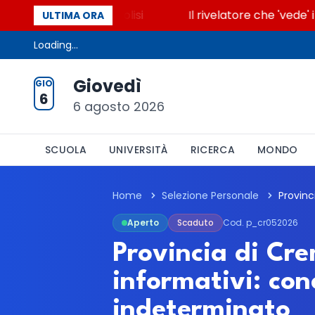
e accende la glicolisi
Il rivelatore che 'vede' i re
ULTIMA ORA
Loading...
Giovedì
GIO
6
6 agosto 2026
SCUOLA
UNIVERSITÀ
RICERCA
MONDO
Home
Selezione Personale
Aperto
Scaduto
Cod. p_cr052026
Provincia di Cr
informativi: con
indeterminato