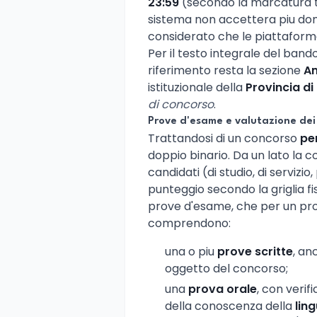
23:59
(secondo la marcatura tem
sistema non accettera piu do
considerato che le piattafo
Per il testo integrale del band
riferimento resta la sezione
Am
istituzionale della
Provincia d
di concorso
.
Prove d'esame e valutazione dei 
Trattandosi di un concorso
per
doppio binario. Da un lato la c
candidati (di studio, di servizio
punteggio secondo la griglia fi
prove d'esame, che per un pro
comprendono:
una o piu
prove scritte
, an
oggetto del concorso;
una
prova orale
, con veri
della conoscenza della
lin