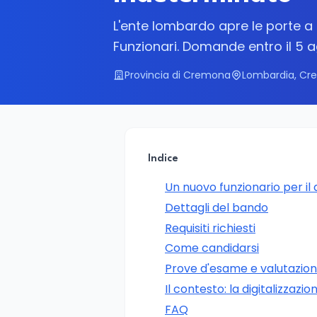
L'ente lombardo apre le porte a un
Funzionari. Domande entro il 5 
Provincia di Cremona
Lombardia, C
Indice
Un nuovo funzionario per il d
Dettagli del bando
Requisiti richiesti
Come candidarsi
Prove d'esame e valutazione 
Il contesto: la digitalizzazion
FAQ