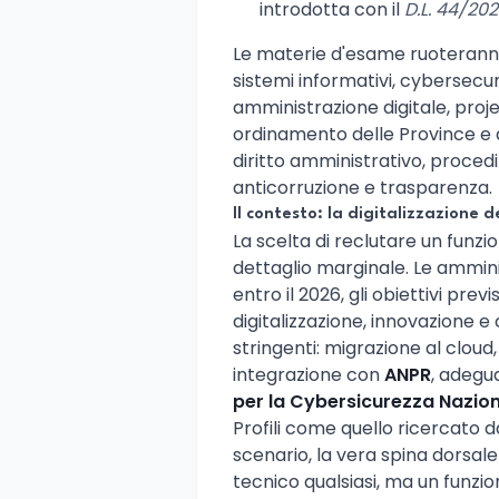
introdotta con il
D.L. 44/20
Le materie d'esame ruoteranno
sistemi informativi, cybersecuri
amministrazione digitale, pro
ordinamento delle Province e de
diritto amministrativo, proce
anticorruzione e trasparenza.
Il contesto: la digitalizzazione de
La scelta di reclutare un funzi
dettaglio marginale. Le ammin
entro il 2026, gli obiettivi previ
digitalizzazione, innovazione e
stringenti: migrazione al clou
integrazione con
ANPR
, adegua
per la Cybersicurezza Nazio
Profili come quello ricercato 
scenario, la vera spina dorsal
tecnico qualsiasi, ma un funzio