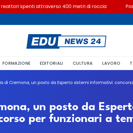
attori spenti attraverso 400 metri di roccia
Posizion
FORMAZIONE
EDITORIALI
CULTURA
LAVORO
T
emona, un posto da Espert
corso per funzionari a t