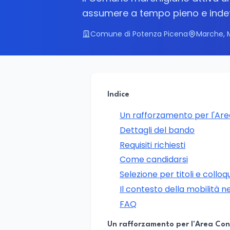
assumere a tempo pieno e indet
Comune di Potenza Picena
Marche, 
Indice
Un rafforzamento per l'Are
Dettagli del bando
Requisiti richiesti
Come candidarsi
Selezione per titoli e colloq
Il contesto della mobilità n
FAQ
Un rafforzamento per l'Area Con