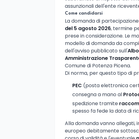
assunzionali dell'ente ricevent
Come candidarsi
La domanda di partecipazion
del 5 agosto 2026
, termine p
prese in considerazione. Le mod
modello di domanda da compila
dell'avviso pubblicato sull'
Albo
Amministrazione Trasparente
Comune di Potenza Picena.
Di norma, per questo tipo di p
PEC
(posta elettronica certi
consegna a mano al
Proto
spedizione tramite
raccom
spesso fa fede la data di ri
Alla domanda vanno allegati, 
europeo debitamente sottoscri
corso di validità e l'eventuale
n