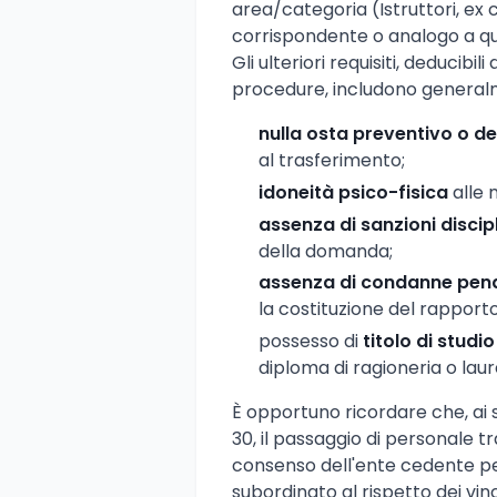
area/categoria (Istruttori, ex 
corrispondente o analogo a que
Gli ulteriori requisiti, deducibi
procedure, includono general
nulla osta preventivo o de
al trasferimento;
idoneità psico-fisica
alle 
assenza di sanzioni discipl
della domanda;
assenza di condanne pena
la costituzione del rapport
possesso di
titolo di studi
diploma di ragioneria o lau
È opportuno ricordare che, ai s
30, il passaggio di personale t
consenso dell'ente cedente per 
subordinato al rispetto dei vin