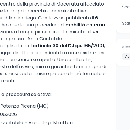
, centro della provincia di Macerata affacciato
Sca
zare la propria macchina amministrativa
ubblico impiego. Con l'avviso pubblicato il
6
Sta
o ha aperto una procedura di
mobilità esterna
unzione, a tempo pieno e indeterminato, di
un
are presso l'Area Contabile.
ciplinato dall'
articolo 30 del D.Lgs. 165/2001
,
ARE
ggio diretto di dipendenti tra amministrazioni
Av
re a un concorso aperto. Una scelta che,
to dell'avviso, mira a garantire tempi rapidi di
o stesso, ad acquisire personale già formato e
i enti.
lla procedura selettiva:
 Potenza Picena (MC)
2062026
e contabile – Area degli Istruttori