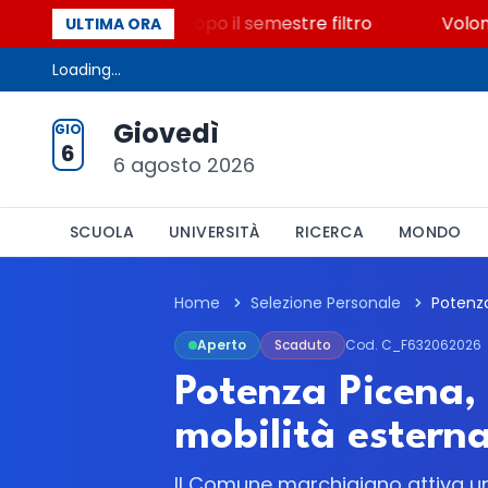
500 posti vacanti dopo il semestre filtro
Volontaria
ULTIMA ORA
Loading...
Giovedì
GIO
6
6 agosto 2026
SCUOLA
UNIVERSITÀ
RICERCA
MONDO
Home
Selezione Personale
Aperto
Scaduto
Cod. C_F632062026
Potenza Picena, 
mobilità estern
Il Comune marchigiano attiva una