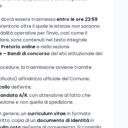
e.
e dovrà essere trasmessa
entro le ore 23:59
erentorio oltre il quale le istanze non saranno
alità operative per l'invio, così come il
re, sono contenuti nel testo integrale
 Pretorio online
e nella sezione
 – Bandi di concorso
del sito istituzionale del
rocedure, la trasmissione avviene tramite:
ficata) all'indirizzo ufficiale del Comune;
collo
dell'ente;
andata A/R
, con attenzione al fatto che
cezione e non quella di spedizione.
in genere, un
curriculum vitae
in formato
tto, copia di un
documento di identità
in
ulla osta
dell'ente di provenienza. Si consiglia,