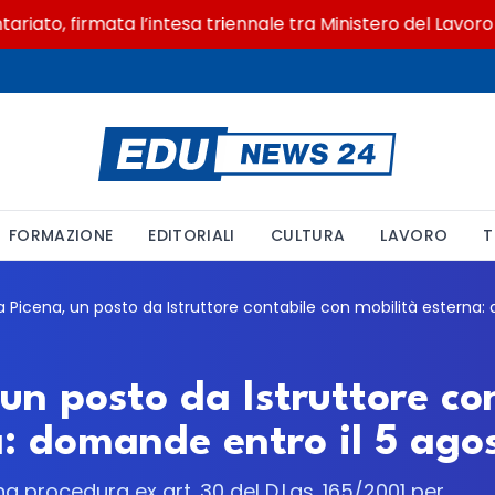
to, firmata l’intesa triennale tra Ministero del Lavoro e 
FORMAZIONE
EDITORIALI
CULTURA
LAVORO
T
un posto da Istruttore co
a: domande entro il 5 ago
 procedura ex art. 30 del D.Lgs. 165/2001 per