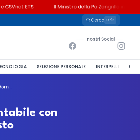
CSVnet ETS
Il Ministro della Pa Zangrillo in Parlament
Cerca
K
Ctrl
I nostri Social
ECNOLOGIA
SELEZIONE PERSONALE
INTERPELLI
BAND
Potenza Picena, un posto da Istruttore contabile con mobilità esterna: domande entro il 5 agosto
ntabile con
sto