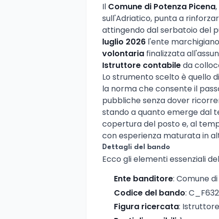
Il
Comune di Potenza Picena
sull'Adriatico, punta a rinfor
attingendo dal serbatoio del p
luglio 2026
l'ente marchigian
volontaria
finalizzata all'ass
Istruttore contabile
da colloc
Lo strumento scelto è quello dis
la norma che consente il passa
pubbliche senza dover ricorre
stando a quanto emerge dal tes
copertura del posto e, al temp
con esperienza maturata in altr
Dettagli del bando
Ecco gli elementi essenziali de
Ente banditore
: Comune di
Codice del bando
: C_F63
Figura ricercata
: Istruttor