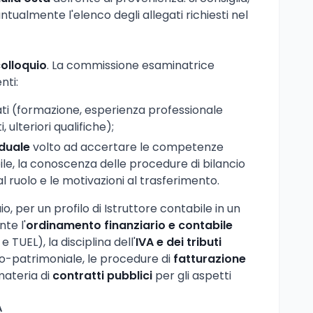
puntualmente l'elenco degli allegati richiesti nel
 colloquio
. La commissione esaminatrice
nti:
ti (formazione, esperienza professionale
 ulteriori qualifiche);
iduale
volto ad accertare le competenze
le, la conoscenza delle procedure di bilancio
e al ruolo e le motivazioni al trasferimento.
o, per un profilo di Istruttore contabile in un
te l'
ordinamento finanziario e contabile
 e TUEL), la disciplina dell'
IVA e dei tributi
co-patrimoniale, le procedure di
fatturazione
materia di
contratti pubblici
per gli aspetti
A