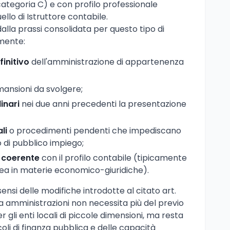
categoria C) e con profilo professionale
llo di Istruttore contabile.
li dalla prassi consolidata per questo tipo di
mente:
finitivo
dell'amministrazione di appartenenza
mansioni da svolgere;
inari
nei due anni precedenti la presentazione
li
o procedimenti pendenti che impediscano
o di pubblico impiego;
o coerente
con il profilo contabile (tipicamente
rea in materie economico-giuridiche).
ensi delle modifiche introdotte al citato art.
ra amministrazioni non necessita più del previo
gli enti locali di piccole dimensioni, ma resta
coli di finanza pubblica e delle capacità