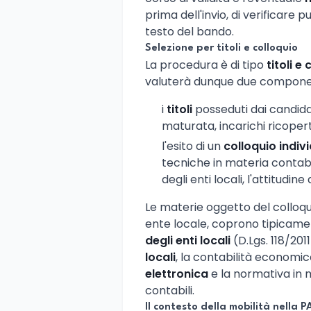
prima dell'invio, di verificare 
testo del bando.
Selezione per titoli e colloquio
La procedura è di tipo
titoli e
valuterà dunque due compone
i
titoli
posseduti dai candida
maturata, incarichi ricoperti,
l'esito di un
colloquio indiv
tecniche in materia contabi
degli enti locali, l'attitudin
Le materie oggetto del colloqui
ente locale, coprono tipicamen
degli enti locali
(D.Lgs. 118/2011
locali
, la contabilità economi
elettronica
e la normativa in 
contabili.
Il contesto della mobilità nella P