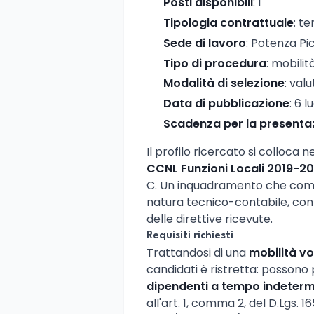
Posti disponibili
: 1
Tipologia contrattuale
: t
Sede di lavoro
: Potenza P
Tipo di procedura
: mobilit
Modalità di selezione
: valu
Data di pubblicazione
: 6 l
Scadenza per la presenta
Il profilo ricercato si colloca 
CCNL Funzioni Locali 2019-20
C. Un inquadramento che compo
natura tecnico-contabile, con 
delle direttive ricevute.
Requisiti richiesti
Trattandosi di una
mobilità vo
candidati è ristretta: posson
dipendenti a tempo indeter
all'art. 1, comma 2, del D.Lgs. 