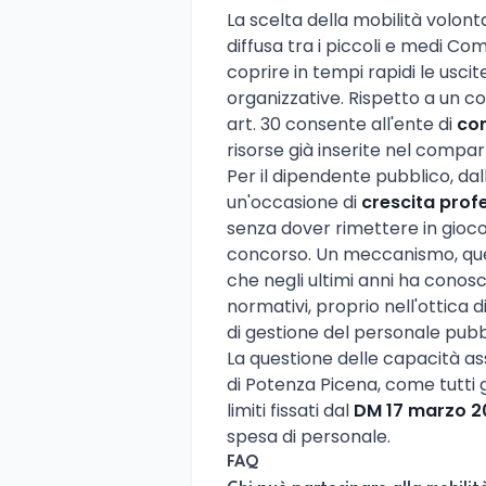
La scelta della mobilità volont
diffusa tra i piccoli e medi Com
coprire in tempi rapidi le usc
organizzative. Rispetto a un c
art. 30 consente all'ente di
con
risorse già inserite nel compar
Per il dipendente pubblico, dal
un'occasione di
crescita prof
senza dover rimettere in gioco
concorso. Un meccanismo, quel
che negli ultimi anni ha conos
normativi, proprio nell'ottica 
di gestione del personale pubb
La questione delle capacità a
di Potenza Picena, come tutti gl
limiti fissati dal
DM 17 marzo 2
spesa di personale.
FAQ