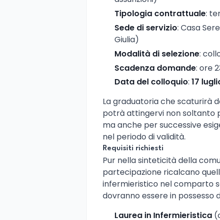
Tipologia contrattuale
: t
Sede di servizio
: Casa Sere
Giulia)
Modalità di selezione
: col
Scadenza domande
: ore 
Data del colloquio
:
17 lugl
La graduatoria che scaturirà d
potrà attingervi non soltanto 
ma anche per successive esig
nel periodo di validità.
Requisiti richiesti
Pur nella sinteticità della comun
partecipazione ricalcano quelli 
infermieristico nel comparto sa
dovranno essere in possesso d
Laurea in Infermieristica
(c