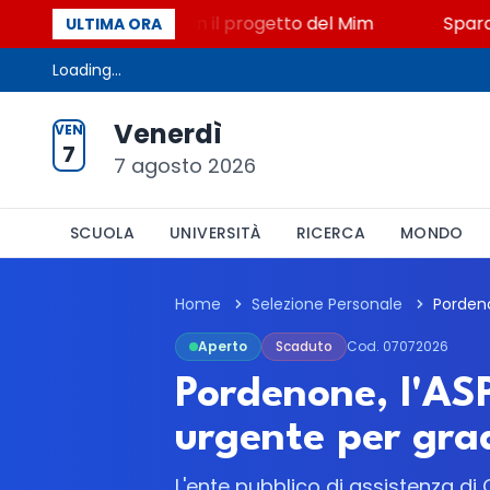
to, STEM a Lerici con il progetto del Mim
Sparatori
ULTIMA ORA
Loading...
Venerdì
VEN
7
7 agosto 2026
SCUOLA
UNIVERSITÀ
RICERCA
MONDO
Home
Selezione Personale
Aperto
Scaduto
Cod. 07072026
Pordenone, l'ASP
urgente per gra
L'ente pubblico di assistenza di