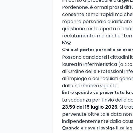
Il ricorso a procedure d'urgenz
Pordenone, è ormai prassi diff
consente tempi rapidi ma che, d
reperire personale qualificato
questione resta aperta e chiam
reclutamento, ma anche i temi 
FAQ
Chi può partecipare alla selezio
Possono candidarsi i cittadini i
laurea in Infermieristica (o tit
all'Ordine delle Professioni Infe
all'impiego e dei requisiti gene
dalla normativa vigente.
Entro quando va presentata la
La scadenza per l'invio della 
23.59 del 15 luglio 2026
. Si tr
pervenute oltre tale data non
indipendentemente dalla causa
Quando e dove si svolge il colloq