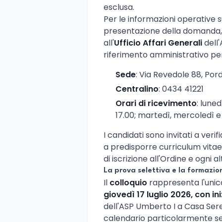
esclusa.
Per le informazioni operative s
presentazione della domanda, g
all'
Ufficio Affari Generali
dell'
riferimento amministrativo per l
Sede
: Via Revedole 88, Po
Centralino
: 0434 41221
Orari di ricevimento
: luned
17.00; martedì, mercoledì e 
I candidati sono invitati a ve
a predisporre curriculum vitae 
di iscrizione all'Ordine e ogni a
La prova selettiva e la formazio
Il
colloquio
rappresenta l'unica
giovedì 17 luglio 2026, con ini
dell'ASP Umberto I a Casa Ser
calendario particolarmente se