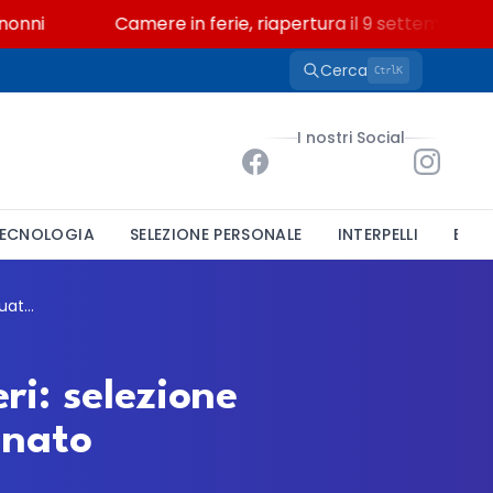
i
Camere in ferie, riapertura il 9 settembre tra le
Cerca
K
Ctrl
I nostri Social
ECNOLOGIA
SELEZIONE PERSONALE
INTERPELLI
BAND
Pordenone, l'ASP Umberto I cerca infermieri: selezione urgente per graduatoria a tempo determinato
ri: selezione
inato