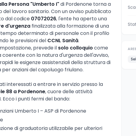
alla Persona "Umberto I"
di Pordenone torna a
Sca
 del lavoro sanitario. Con un avviso pubblicato
ato dal codice
07072026
, l'ente ha aperto una
Sta
re d'urgenza
finalizzata alla formazione di una
 tempo determinato di personale con il profilo
ndo le previsioni del
CCNL Sanità
.
 impostazione, prevede il
solo colloquio
come
ARE
a coerente con la natura d'urgenza dell'avviso,
Se
pidi le esigenze assistenziali della struttura di
 per anziani del capoluogo friulano.
ati interessati a entrare in servizio presso la
ole 88 a Pordenone
, cuore delle attività
. Ecco i punti fermi del bando:
Anziani Umberto I – ASP di Pordenone
re
zione di graduatoria utilizzabile per ulteriori