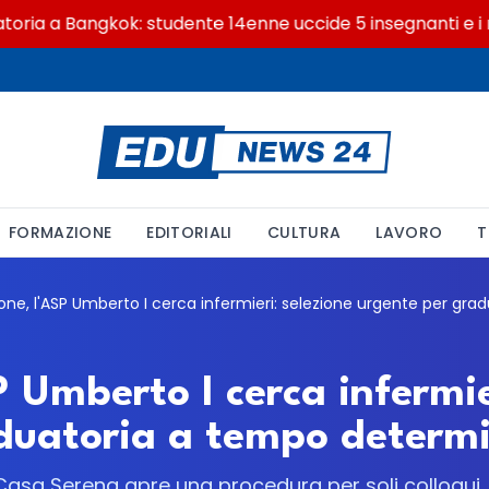
a a Bangkok: studente 14enne uccide 5 insegnanti e i nonn
FORMAZIONE
EDITORIALI
CULTURA
LAVORO
T
 Umberto I cerca infermie
duatoria a tempo determ
 Casa Serena apre una procedura per soli colloqui.