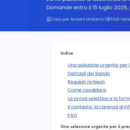
Domande entro il 15 luglio 2026, 
Casa per Anziani Umberto I
Friuli Ven
Indice
Una selezione urgente per i
Dettagli del bando
Requisiti richiesti
Come candidarsi
La prova selettiva e la for
Il contesto: la carenza di in
FAQ
Una selezione urgente per il pre