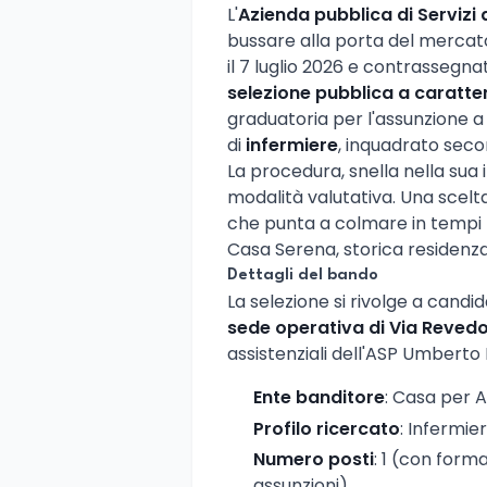
L'
Azienda pubblica di Servizi 
bussare alla porta del mercato
il 7 luglio 2026 e contrassegn
selezione pubblica a caratte
graduatoria per l'assunzione a
di
infermiere
, inquadrato seco
La procedura, snella nella sua
modalità valutativa. Una scelt
che punta a colmare in tempi ra
Casa Serena, storica residenza
Dettagli del bando
La selezione si rivolge a candid
sede operativa di Via Reved
assistenziali dell'ASP Umberto I
Ente banditore
: Casa per 
Profilo ricercato
: Infermie
Numero posti
: 1 (con forma
assunzioni)