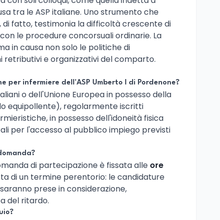
a con soli colloqui, come quella indetta a
usa tra le ASP italiane. Uno strumento che
i fatto, testimonia la difficoltà crescente di
 con le procedure concorsuali ordinarie. La
a in causa non solo le politiche di
retributivi e organizzativi del comparto.
ne per infermiere dell'ASP Umberto I di Pordenone?
taliani o dell'Unione Europea in possesso della
olo equipollente), regolarmente iscritti
rmieristiche, in possesso dell'idoneità fisica
rali per l'accesso al pubblico impiego previsti
 domanda?
domanda di partecipazione è fissata alle
ore
atta di un termine perentorio: le candidature
 saranno prese in considerazione,
 del ritardo.
uio?