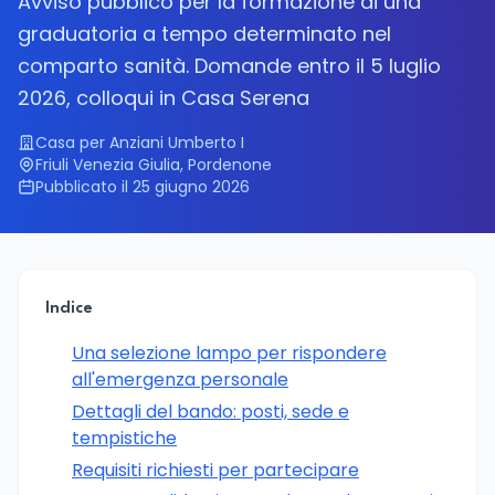
Avviso pubblico per la formazione di una
graduatoria a tempo determinato nel
comparto sanità. Domande entro il 5 luglio
2026, colloqui in Casa Serena
Casa per Anziani Umberto I
Friuli Venezia Giulia, Pordenone
Pubblicato il 25 giugno 2026
Indice
Una selezione lampo per rispondere
all'emergenza personale
Dettagli del bando: posti, sede e
tempistiche
Requisiti richiesti per partecipare