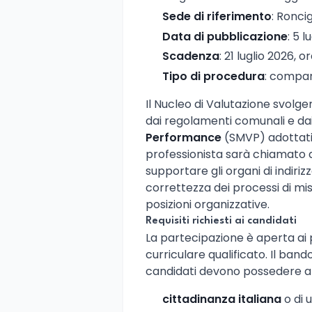
Sede di riferimento
: Ronci
Data di pubblicazione
: 5 l
Scadenza
: 21 luglio 2026, o
Tipo di procedura
: compar
Il Nucleo di Valutazione svolge
dai regolamenti comunali e da
Performance
(SMVP) adottati d
professionista sarà chiamato a
supportare gli organi di indiri
correttezza dei processi di misu
posizioni organizzative.
Requisiti richiesti ai candidati
La partecipazione è aperta ai p
curriculare qualificato. Il bando
candidati devono possedere all
cittadinanza italiana
o di 