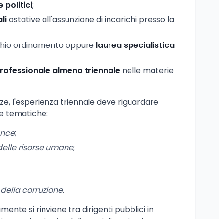
e politici
;
li
ostative all'assunzione di incarichi presso la
chio ordinamento oppure
laurea specialistica
ofessionale almeno triennale
nelle materie
nze, l'esperienza triennale deve riguardare
e tematiche:
ance
;
delle risorse umane
;
della corruzione
.
amente si rinviene tra dirigenti pubblici in