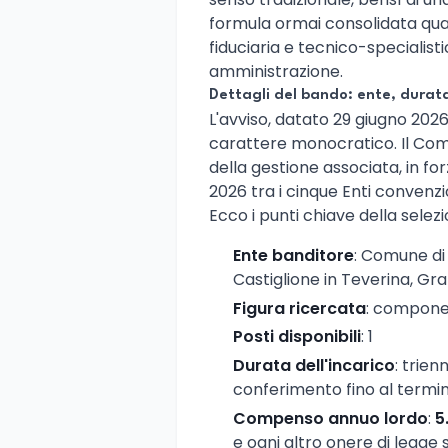
formula ormai consolidata quand
fiduciaria e tecnico-specialisti
amministrazione.
Dettagli del bando: ente, dura
L'avviso, datato 29 giugno 2026
carattere monocratico. Il Com
della gestione associata, in fo
2026 tra i cinque Enti convenzi
Ecco i punti chiave della selezi
Ente banditore
: Comune di
Castiglione in Teverina, Gra
Figura ricercata
: compone
Posti disponibili
: 1
Durata dell'incarico
: trie
conferimento fino al termin
Compenso annuo lordo
:
5
e ogni altro onere di legge