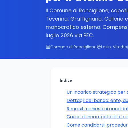
Il Comune di Ronciglione, capofi
Teverina, Graffignano, Celleno 
monocratico esterno. Compenso a
luglio 2026 via PEC.
Comune di Ronciglione
Lazio, Viterbo
Indice
Un incarico strategico per
Dettagli del bando: ente, 
Requisiti richiesti ai candida
Cause di incompatibilità e i
Come candidarsi: procedu