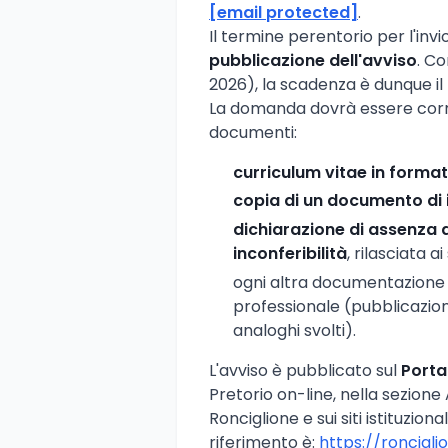
[email protected]
.
Il termine perentorio per l'inv
pubblicazione dell'avviso
. Co
2026), la scadenza è dunque il
La domanda dovrà essere corre
documenti:
curriculum vitae in forma
copia di un documento di 
dichiarazione di assenza d
inconferibilità
, rilasciata a
ogni altra documentazione 
professionale (pubblicazioni
analoghi svolti).
L'avviso è pubblicato sul
Porta
Pretorio on-line, nella sezio
Ronciglione e sui siti istituziona
riferimento è:
https://roncigli