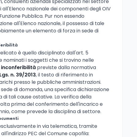
, consulenti aziendali specializzati nel settore
tti all'Elenco nazionale dei componenti degli OIV
 Funzione Pubblica. Pur non essendo
ione all'Elenco nazionale, il possesso di tale
ubbiamente un elemento di forza in sede di
eribilità
icato è quello disciplinato dall'art. 5
 nominati i soggetti che si trovino nelle
inconferibilità
previste dalla normativa
Lgs. n. 39/2013
, il testo di riferimento in
arichi presso le pubbliche amministrazioni.
in sede di domanda, una specifica dichiarazione
 di tali cause ostative. La verifica della
svolta prima del conferimento dell'incarico e
nio, come prevede la disciplina di settore.
ocumenti
sclusivamente in via telematica, tramite
, all'indirizzo PEC del Comune capofila: