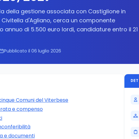
la della gestione associata con Castiglione in
e Civitella d'Agliano, cerca un componente
nnuo di 5.500 euro lordi, candidature entro il 21
Pubblicato il 06 luglio 2026
DET
 cinque Comuni del Viterbese
durata e compenso
ti
nconferibilità
ra e documenti