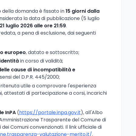
io della domanda è fissato in
15 giorni dalla
nsiderata la data di pubblicazione (5 luglio
21 luglio 2026 alle ore 21:59
.
data, a pena di esclusione, dai seguenti
to europeo
, datato e sottoscritto;
identità
in corso di validità;
elle cause di incompatibilità e
i sensi del D.P.R. 445/2000;
ritenuta utile a comprovare l'esperienza
, attestati di partecipazione a corsi, incarichi
le InPA
(
https://portale.inpa.gov.it
), all'Albo
ne Amministrazione Trasparente del Comune di
li dei Comuni convenzionati. Il link ufficiale di
one.trasparenza-valutazione-merito.it/
.