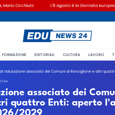
ario Occhiuto
L'8 agosto è la Giornata europea in me
FORMAZIONE
EDITORIALI
CULTURA
LAVORO
T
21744
azione associato dei Comu
tri quattro Enti: aperto l
 2026/2029