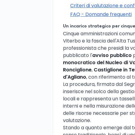
Criteri di valutazione e con
FAQ - Domande frequenti
Un incarico strategico per cinqu
Cinque amministrazioni comunali
Viterbo e la fascia dell'Alta T
professionista che presidi la 
pubblicato l'
avviso pubblico
p
monocratico del Nucleo di V
Ronciglione
,
Castiglione in T
d'Agliano
, con riferimento al 
La procedura, firmata dal Seg
inserisce nel solco della gesti
locali e rappresenta un tassell
interni e nella misurazione de
delle risorse necessarie per 
valutazione.
Stando a quanto emerge dal tes
senso tradizionale, bensì di u