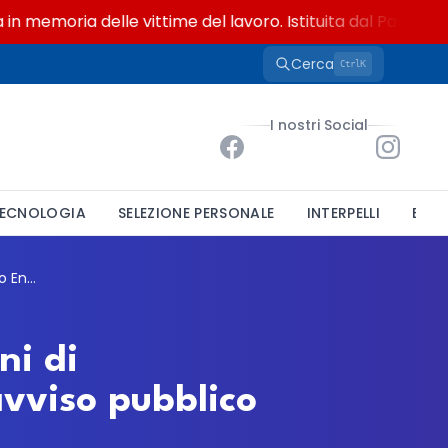
moria delle vittime del lavoro. Istituita dal Parlamento di
Cerca
K
Ctrl
I nostri Social
ECNOLOGIA
SELEZIONE PERSONALE
INTERPELLI
BAND
Nucleo di Valutazione associato dei Comuni di Ronciglione e altri quattro Enti: aperto l'avviso pubblico per il triennio 2026/2029
ni di
'avviso pubblico