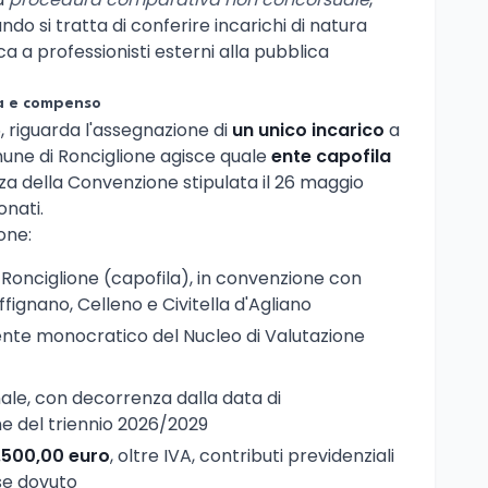
o si tratta di conferire incarichi di natura
ca a professionisti esterni alla pubblica
ta e compenso
, riguarda l'assegnazione di
un unico incarico
a
une di Ronciglione agisce quale
ente capofila
rza della Convenzione stipulata il 26 maggio
onati.
one:
 Ronciglione (capofila), in convenzione con
ffignano, Celleno e Civitella d'Agliano
nte monocratico del Nucleo di Valutazione
nnale, con decorrenza dalla data di
e del triennio 2026/2029
.500,00 euro
, oltre IVA, contributi previdenziali
 se dovuto