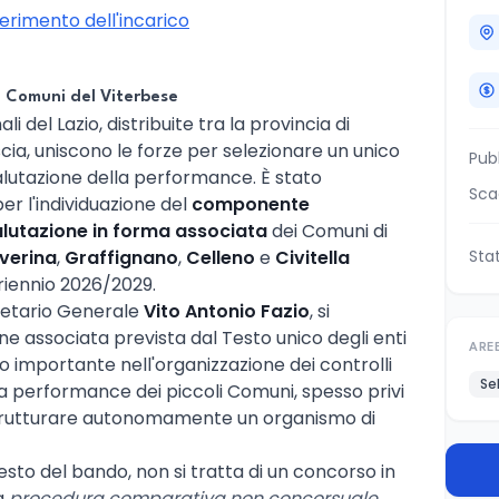
ferimento dell'incarico
e Comuni del Viterbese
 del Lazio, distribuite tra la provincia di
uscia, uniscono le forze per selezionare un unico
Pub
valutazione della performance. È stato
Sca
er l'individuazione del
componente
alutazione in forma associata
dei Comuni di
everina
,
Graffignano
,
Celleno
e
Civitella
Sta
triennio 2026/2029.
retario Generale
Vito Antonio Fazio
, si
one associata prevista dal Testo unico degli enti
ARE
o importante nell'organizzazione dei controlli
Se
lla performance dei piccoli Comuni, spesso privi
strutturare autonomamente un organismo di
to del bando, non si tratta di un concorso in
na
procedura comparativa non concorsuale
,