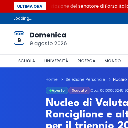
 al Senato. La soddisfazione del senatore di Forza Italia, M
ULTIMA ORA
Loading...
Domenica
DOM
9
9 agosto 2026
SCUOLA
UNIVERSITÀ
RICERCA
MONDO
Home
Selezione Personale
Aperto
Scaduto
Cod. 0010306624519
Nucleo di Valut
Ronciglione e al
per il triennio