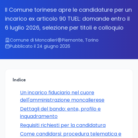
Il Comune torinese apre le candidature per un
incarico ex articolo 90 TUEL: domande entro il
6 luglio 2026, selezione per titoli e colloquio
Comune di Moncalieri
Piemonte, Torino
Pubblicato il 24 giugno 2026
Indice
Un incarico fiduciario nel cuore
dell'amministrazione moncalierese
Dettagli del bando: ente, profilo e
inquadramento
Requisiti richiesti per la candidatura
Come candidarsi: procedura telematica e