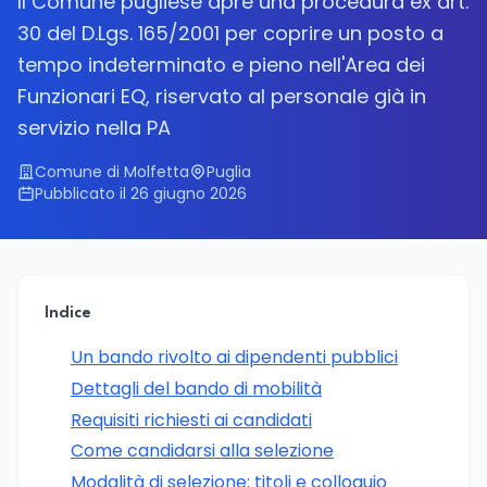
Il Comune pugliese apre una procedura ex art.
30 del D.Lgs. 165/2001 per coprire un posto a
tempo indeterminato e pieno nell'Area dei
Funzionari EQ, riservato al personale già in
servizio nella PA
Comune di Molfetta
Puglia
Pubblicato il 26 giugno 2026
Indice
Un bando rivolto ai dipendenti pubblici
Dettagli del bando di mobilità
Requisiti richiesti ai candidati
Come candidarsi alla selezione
Modalità di selezione: titoli e colloquio