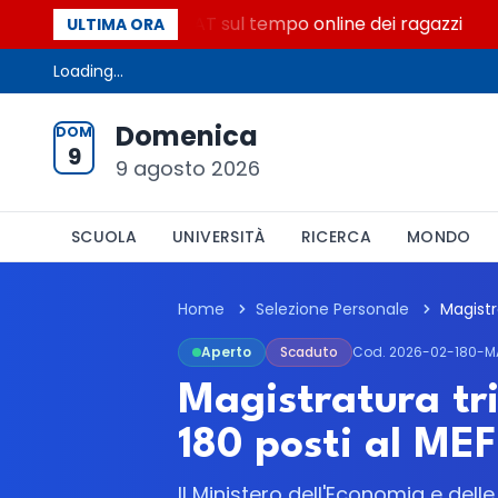
onata e il dato ISTAT sul tempo online dei ragazzi
ULTIMA ORA
Loading...
Domenica
DOM
9
9 agosto 2026
SCUOLA
UNIVERSITÀ
RICERCA
MONDO
Home
Selezione Personale
Magistr
Aperto
Scaduto
Cod. 2026-02-180-M
Magistratura tri
180 posti al MEF
Il Ministero dell'Economia e delle