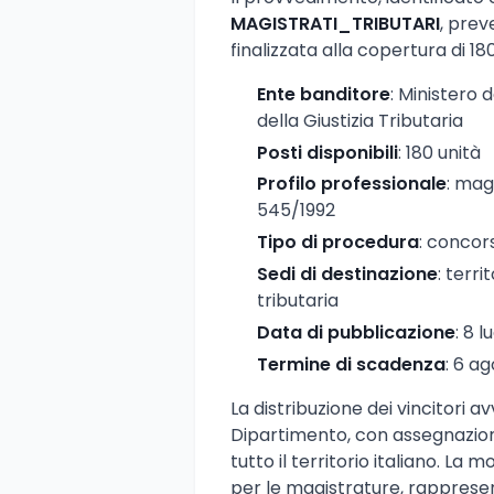
MAGISTRATI_TRIBUTARI
, pre
finalizzata alla copertura di 180
Ente banditore
: Ministero 
della Giustizia Tributaria
Posti disponibili
: 180 unità
Profilo professionale
: magi
545/1992
Tipo di procedura
: concor
Sedi di destinazione
: terri
tributaria
Data di pubblicazione
: 8 l
Termine di scadenza
: 6 a
La distribuzione dei vincitori 
Dipartimento, con assegnazioni 
tutto il territorio italiano. L
per le magistrature, rapprese