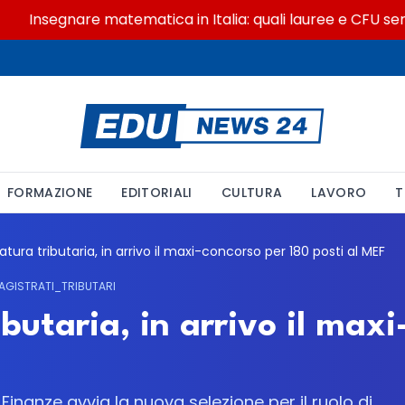
Insegnare matematica in Italia: quali lauree e CFU servo
FORMAZIONE
EDITORIALI
CULTURA
LAVORO
T
atura tributaria, in arrivo il maxi-concorso per 180 posti al MEF
AGISTRATI_TRIBUTARI
butaria, in arrivo il maxi
 Finanze avvia la nuova selezione per il ruolo di