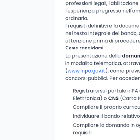
professioni legali, l'abilitazion
l'esperienza pregressa nell'am
ordinaria.
I requisiti definitivi e la docu
nel testo integrale del bando, 
attenzione prima di procedere 
Come candidarsi
La presentazione della
domand
in modalita telematica, attrav
(
www.inpa.gov.it
), come previs
concorsi pubblici. Per acceder
Registrarsi sul portale inPA
Elettronica) o
CNS
(Carta N
Compilare il proprio curric
Individuare il bando relativ
Compilare la domanda in ogn
requisiti