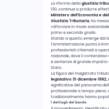
La riforma della
giustizia trib
130, continua a produrre effett
Ministero dell'Economia e del
Giustizia Tributaria
, ha messo
rafforzare in modo sostanziale l
primo e secondo grado.
Stando a quanto emerge dal b
l'amministrazione punta a imm
professionisti chiamati a oper
nazionale, dove il contenzioso c
e sentenze di grande impatto si
Stato.
La figura del magistrato tributar
legislativo 31 dicembre 1992, 
significative del panorama dell
professionale a tempo pieno, di
tradizionalmente hanno popola
I dettagli del bando
Il provvedimento, identificato 