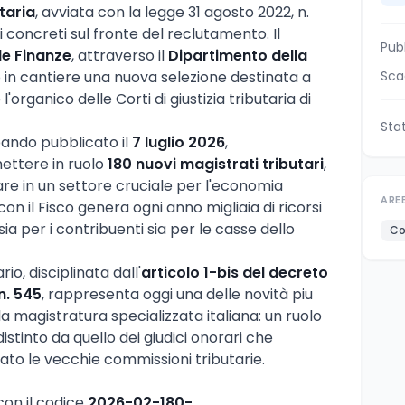
utaria
, avviata con la legge 31 agosto 2022, n.
i concreti sul fronte del reclutamento. Il
Pub
le Finanze
, attraverso il
Dipartimento della
 in cantiere una nuova selezione destinata a
Sca
'organico delle Corti di giustizia tributaria di
Sta
ando pubblicato il
7 luglio 2026
,
ettere in ruolo
180 nuovi magistrati tributari
,
are in un settore cruciale per l'economia
ARE
on il Fisco genera ogni anno migliaia di ricorsi
a per i contribuenti sia per le casse dello
Co
io, disciplinata dall'
articolo 1-bis del decreto
n. 545
, rappresenta oggi una delle novità piu
a magistratura specializzata italiana: un ruolo
stinto da quello dei giudici onorari che
to le vecchie commissioni tributarie.
con il codice
2026-02-180-