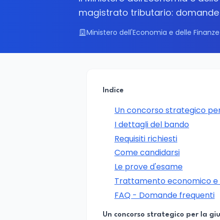
magistrato tributario: domande 
Ministero dell'Economia e delle Finanze 
Indice
Un concorso strategico per l
I dettagli del bando
Requisiti richiesti
Come candidarsi
Le prove d'esame
Trattamento economico e p
FAQ - Domande frequenti
Un concorso strategico per la giu