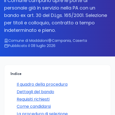
Il Comune campano apre le porte al
personale già in servizio nella PA con un
bando ex art. 30 del D.Lgs. 165/2001. Selezione
per titoli e colloquio, contratto a tempo
indeterminato e pieno.
Comune di Maddaloni
Campania, Caserta
Pubblicato il 08 luglio 2026
Indice
Il quadro della procedura
Dettagli del bando
Requisiti richiesti
Come candidarsi
La procedura di selezione