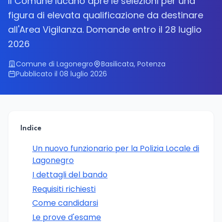
Il Comune lucano apre le selezioni per una
figura di elevata qualificazione da destinare
all'Area Vigilanza. Domande entro il 28 luglio
2026
Comune di Lagonegro
Basilicata, Potenza
Pubblicato il 08 luglio 2026
Indice
Un nuovo funzionario per la Polizia Locale di
Lagonegro
I dettagli del bando
Requisiti richiesti
Come candidarsi
Le prove d'esame