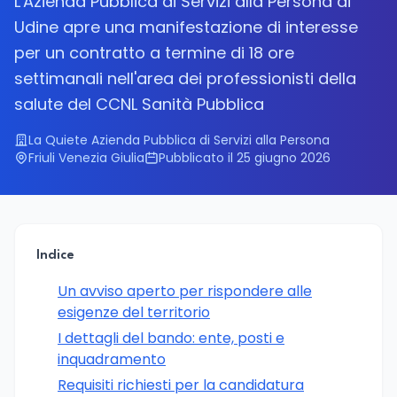
L'Azienda Pubblica di Servizi alla Persona di
Udine apre una manifestazione di interesse
per un contratto a termine di 18 ore
settimanali nell'area dei professionisti della
salute del CCNL Sanità Pubblica
La Quiete Azienda Pubblica di Servizi alla Persona
Friuli Venezia Giulia
Pubblicato il 25 giugno 2026
Indice
Un avviso aperto per rispondere alle
esigenze del territorio
I dettagli del bando: ente, posti e
inquadramento
Requisiti richiesti per la candidatura