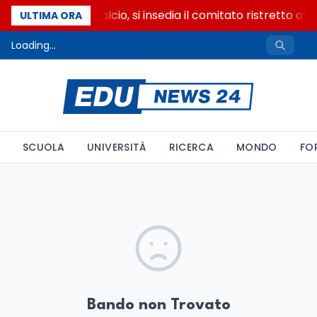
Riforma del calcio, si insedia il comitato ristretto al
ULTIMA ORA
Loading...
SCUOLA
UNIVERSITÀ
RICERCA
MONDO
FO
Bando non Trovato