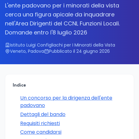
L'ente padovano per i minorati della vista
cerca una figura apicale da inquadrare
nell'Area Dirigenti del CCNL Funzioni Locali.
Domande entro l'8 luglio 2026
Istituto Luigi Configliachi per I Minorati della Vista
Veneto, Padova
Pubblicato il 24 giugno 2026
Indice
Un concorso per la dirigenza dell'ente
padovano
Dettagli del bando
Requisiti richiesti
Come candidarsi