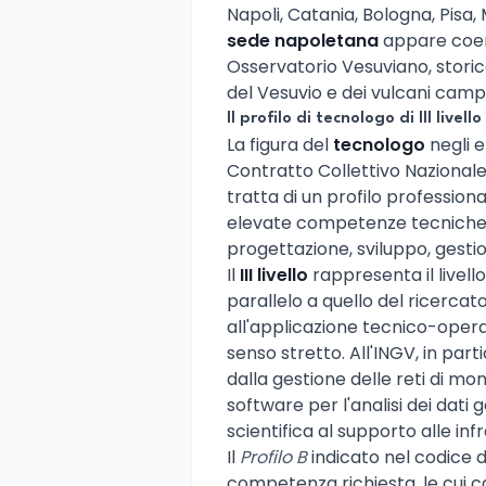
Napoli, Catania, Bologna, Pisa, M
sede napoletana
appare coere
Osservatorio Vesuviano, storico
del Vesuvio e dei vulcani camp
Il profilo di tecnologo di III livello
La figura del
tecnologo
negli e
Contratto Collettivo Nazionale
tratta di un profilo professiona
elevate competenze tecniche e 
progettazione, sviluppo, gesti
Il
III livello
rappresenta il livello
parallelo a quello del ricercato
all'applicazione tecnico-operat
senso stretto. All'INGV, in par
dalla gestione delle reti di mo
software per l'analisi dei dati
scientifica al supporto alle inf
Il
Profilo B
indicato nel codice d
competenza richiesta, le cui c