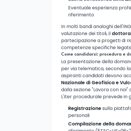
Eventuale esperienza profe
riferimento
In molti bandi analoghi dell'ING
valutazione dei titoli, il
dottorat
partecipazione a progetti di ri
competenze specifiche legate a
Come candidarsi: procedura e d
La presentazione della doman
per via telematica, secondo la 
aspiranti candidati devono ac
Nazionale di Geofisica e Vul
dalla sezione "Lavora con noi" d
L'iter procedurale prevede in 
Registrazione
sulla piatta
personali
Compilazione della doma
riferimento (5TEC-VS-06-2