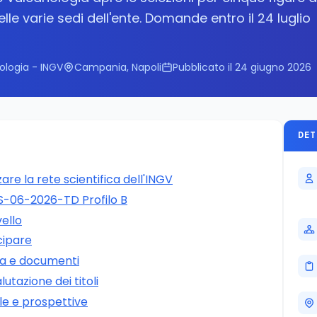
nelle varie sedi dell'ente. Domande entro il 24 luglio
nologia - INGV
Campania, Napoli
Pubblicato il 24 giugno 2026
DET
re la rete scientifica dell'INGV
S-06-2026-TD Profilo B
vello
ecipare
ra e documenti
utazione dei titoli
e e prospettive