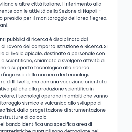
ilano e altre città italiane. Il riferimento alla
nte con le attività della Sezione di Napoli -
 presidio per il monitoraggio dell'area flegrea,
ani.
nti pubblici di ricerca è disciplinata dal
 di Lavoro del comparto Istruzione e Ricerca. Si
le di livello apicale, destinato a personale con
scientifiche, chiamato a svolgere attività di
one e supporto tecnologico alla ricerca.
 d'ingresso della carriera dei tecnologi,
re di III livello, ma con una vocazione orientata
iva più che alla produzione scientifica in
ticolare, i tecnologi operano in ambiti che vanno
nitoraggio sismico e vulcanico allo sviluppo di
 geofisici, dalla progettazione di strumentazione
rastrutture di calcolo.
el bando identifica una specifica area di
aratteristiche puntuali sono dettagliate nel