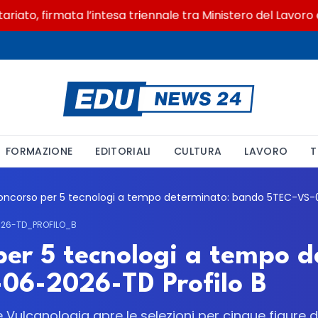
to, firmata l’intesa triennale tra Ministero del Lavoro e C
FORMAZIONE
EDITORIALI
CULTURA
LAVORO
T
26-TD_PROFILO_B
per 5 tecnologi a tempo d
06-2026-TD Profilo B
e Vulcanologia apre le selezioni per cinque figure di 