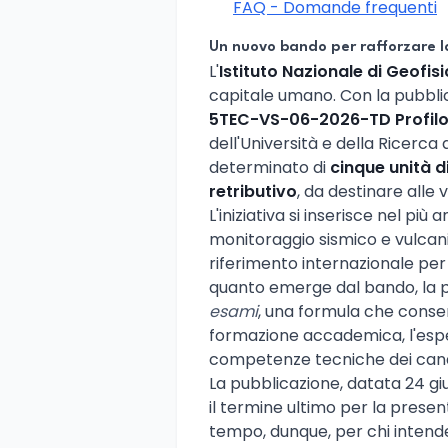
FAQ - Domande frequenti
Un nuovo bando per rafforzare la
L'
Istituto Nazionale di Geofis
capitale umano. Con la pubbli
5TEC-VS-06-2026-TD Profilo
dell'Università e della Ricerca
determinato di
cinque unità d
retributivo
, da destinare alle v
L'iniziativa si inserisce nel pi
monitoraggio sismico e vulcani
riferimento internazionale per 
quanto emerge dal bando, la p
esami
, una formula che consen
formazione accademica, l'espe
competenze tecniche dei cand
La pubblicazione, datata 24 gi
il termine ultimo per la presen
tempo, dunque, per chi intende 