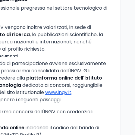
ssionale pregressa nel settore tecnologico di
V vengono inoltre valorizzati, in sede di
o di ricerca
, le pubblicazioni scientifiche, la
cerca nazionali e internazionali, nonché
l profilo richiesto.
ocumenti
da di partecipazione avviene esclusivamente
prassi ormai consolidata dell'INGV. Gli
cedere alla
piattaforma online dell'Istituto
canologia
dedicata ai concorsi, raggiungibile
el sito istituzionale
www.ingv.it
.
genere i seguenti passaggi:
forma concorsi dell'INGV con credenziali
nda online
indicando il codice del bando di
026-TD Profilo B)