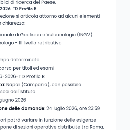
lici di ricerca del Paese.
2026-TD Profilo B
ezione si articola attorno ad alcuni elementi
 chiarezza:
azionale di Geofisica e Vulcanologia (INGV)
ologo - III livello retributivo
empo determinato
corso per titoli ed esami
6-2026-TD Profilo B
ta
: Napoli (Campania), con possibile
edi dell'Istituto
 giugno 2026
ione delle domande
: 24 luglio 2026, ore 23:59
tori potrà variare in funzione delle esigenze
spone di sezioni operative distribuite tra Roma,