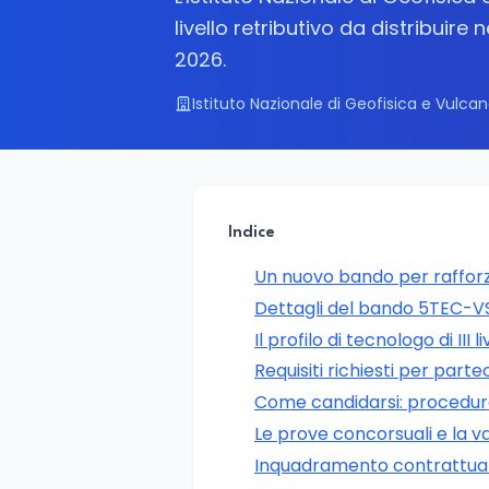
livello retributivo da distribuire 
2026.
Istituto Nazionale di Geofisica e Vulca
Indice
Un nuovo bando per rafforza
Dettagli del bando 5TEC-V
Il profilo di tecnologo di III li
Requisiti richiesti per part
Come candidarsi: procedu
Le prove concorsuali e la val
Inquadramento contrattual