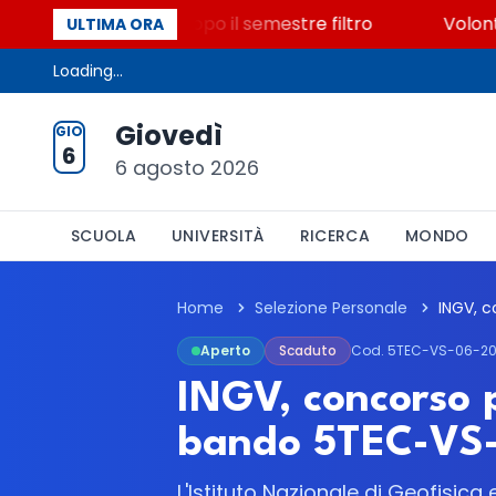
500 posti vacanti dopo il semestre filtro
Volontaria
ULTIMA ORA
Loading...
Giovedì
GIO
6
6 agosto 2026
SCUOLA
UNIVERSITÀ
RICERCA
MONDO
Home
Selezione Personale
Aperto
Scaduto
Cod. 5TEC-VS-06-20
INGV, concorso 
bando 5TEC-VS-
L'Istituto Nazionale di Geofisica 