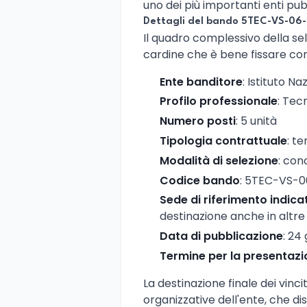
uno dei più importanti enti pubb
Dettagli del bando 5TEC-VS-06-
Il quadro complessivo della sel
cardine che è bene fissare con
Ente banditore
: Istituto N
Profilo professionale
: Tecn
Numero posti
: 5 unità
Tipologia contrattuale
: t
Modalità di selezione
: con
Codice bando
: 5TEC-VS-0
Sede di riferimento indica
destinazione anche in altre s
Data di pubblicazione
: 24
Termine per la presentaz
La destinazione finale dei vinci
organizzative dell'ente, che di