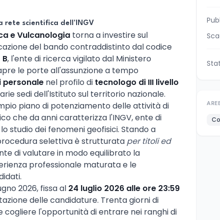
Pub
 rete scientifica dell'INGV
ica e Vulcanologia
torna a investire sul
Sca
cazione del bando contraddistinto dal codice
 B
, l'ente di ricerca vigilato dal Ministero
Sta
 apre le porte all'assunzione a tempo
i personale
nel profilo di
tecnologo di III livello
arie sedi dell'Istituto sul territorio nazionale.
ù ampio piano di potenziamento delle attività di
ARE
co che da anni caratterizza l'INGV, ente di
Co
lo studio dei fenomeni geofisici. Stando a
rocedura selettiva è strutturata
per titoli ed
te di valutare in modo equilibrato la
rienza professionale maturata e le
idati.
ugno 2026, fissa al
24 luglio 2026 alle ore 23:59
tazione delle candidature. Trenta giorni di
cogliere l'opportunità di entrare nei ranghi di