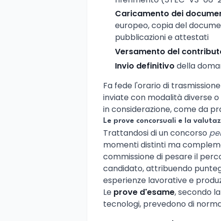
Caricamento dei documenti
europeo, copia del documento
pubblicazioni e attestati
Versamento del contribut
Invio definitivo
della doman
Fa fede l'orario di trasmissio
inviate con modalità diverse o
in considerazione, come da pras
Le prove concorsuali e la valutazi
Trattandosi di un concorso
per
momenti distinti ma compleme
commissione di pesare il perco
candidato, attribuendo punteggi
esperienze lavorative e produz
Le
prove d'esame
, secondo la
tecnologi, prevedono di norma