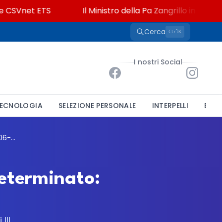
SVnet ETS
Il Ministro della Pa Zangrillo in Parlamento
Cerca
K
Ctrl
I nostri Social
ECNOLOGIA
SELEZIONE PERSONALE
INTERPELLI
BAND
INGV, concorso per 5 tecnologi a tempo determinato: bando 5TEC-VS-06-2026-TD Profilo B
eterminato:
III