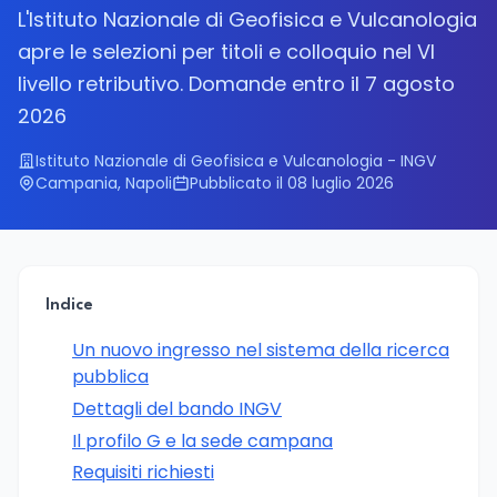
L'Istituto Nazionale di Geofisica e Vulcanologia
apre le selezioni per titoli e colloquio nel VI
livello retributivo. Domande entro il 7 agosto
2026
Istituto Nazionale di Geofisica e Vulcanologia - INGV
Campania, Napoli
Pubblicato il 08 luglio 2026
Indice
Un nuovo ingresso nel sistema della ricerca
pubblica
Dettagli del bando INGV
Il profilo G e la sede campana
Requisiti richiesti