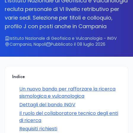
L'Istituto Nazionale di Geofisica e Vulcanologia
recluta personale di VI livello retributivo per
varie sedi. Selezione per titoli e colloquio,
profilo J con posti anche in Campania
Istituto Nazionale di Geofisica e Vulcanologia - INGV
Campania, Napoli
Pubblicato il 08 luglio 2026
Indice
Un nuovo bando per rafforzare la ricerca
sismologica e vulcanologica
Dettagli del bando INGV
Il ruolo del collaboratore tecnico degli enti
di ricerca
Requisiti richiesti