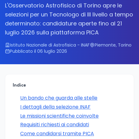
L'Osservatorio Astrofisico di Torino apre le
selezioni per un Tecnologo di III livello a tempo
determinato: candidature aperte fino al 21
luglio 2026 sulla piattaforma PICA
Istituto Nazionale di Astrofisica - INAF
Piemonte, Torino
Pubblicato il 06 luglio 2026
Indice
Un bando che guarda alle stelle
I dettagli della selezione INAF
Le missioni scientifiche coinvolte
Requisiti richiesti ai candidati
Come candidarsi tramite PICA